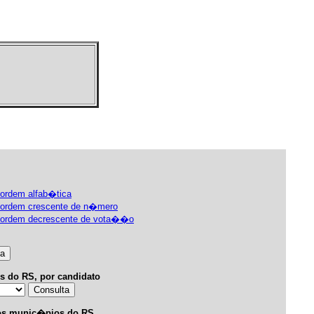
 ordem alfab�tica
m ordem crescente de n�mero
em ordem decrescente de vota��o
s do RS, por candidato
nos munic�pios do RS