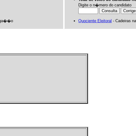
Digite o n�mero do candidato
liga��o
Quociente Eleitoral
- Cadeiras n