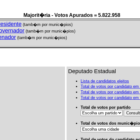
Majorit�ria - Votos Apurados = 5.822.958
residente
(tamb�m por munic�pios)
overnador
(tamb�m por munic�pios)
enador
(tamb�m por munic�pios)
Deputado Estadual
Lista de candidatos eleitos
Total de votos por candidato em
Total de votos por candidato e
Total de votos por candidato 
Total de votos por partido
Total de votos dos munic�pio
Total de votos do candidato 