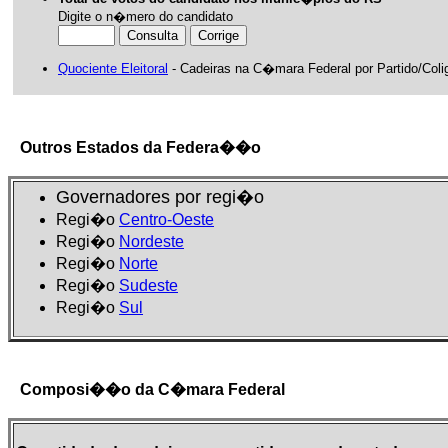
Digite o n�mero do candidato
Quociente Eleitoral
- Cadeiras na C�mara Federal por Partido/Co
Outros Estados da Federa��o
Governadores por regi�o
Regi�o
Centro-Oeste
Regi�o
Nordeste
Regi�o
Norte
Regi�o
Sudeste
Regi�o
Sul
Composi��o da C�mara Federal