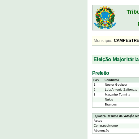
Trib
Município:
CAMPESTR
Eleição Majoritária
Prefeito
Pos.
Candidato
1
Nestor Goeltzer
2
Luiz Antonio Zaffonato
3
Marzinho Turmina
Nulos
Brancos
Quadro-Resumo da Votação Maj
Aptos
Comparecimento
Abstenção