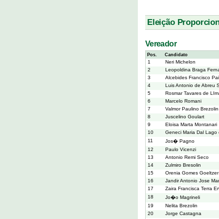
Eleição Proporcion
Vereador
Pos.
Candidato
1
Neri Michelon
2
Leopoldina Braga Fern
3
Alcebides Francisco Pa
4
Luis Antonio de Abreu 
5
Rosmar Tavares de LIm
6
Marcelo Romani
7
Valmor Paulino Brezolin
8
Juscelino Goulart
9
Eloisa Marta Montanari
10
Geneci Maria Dal Lago 
11
Jos� Pagno
12
Paulo Vicenzi
13
Antonio Remi Seco
14
Zulmiro Bresolin
15
Orenia Gomes Goeltzer
16
Jandir Antonio Jose Mar
17
Zaira Francisca Terra E
18
Jo�o Magrineli
19
Nelita Brezolin
20
Jorge Castagna