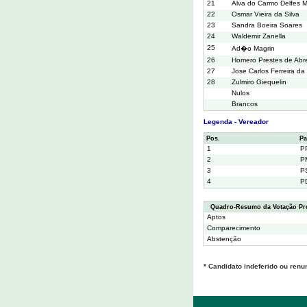
21
Alva do Carmo Delfes M
22
Osmar Vieira da Silva
23
Sandra Boeira Soares
24
Waldemir Zanella
25
Ad�o Magrin
26
Homero Prestes de Abr
27
Jose Carlos Ferreira da 
28
Zulmiro Giequelin
Nulos
Brancos
Legenda - Vereador
Pos.
Pa
1
P
2
P
3
P
4
P
Quadro-Resumo da Votação Pr
Aptos
Comparecimento
Abstenção
* Candidato indeferido ou renu