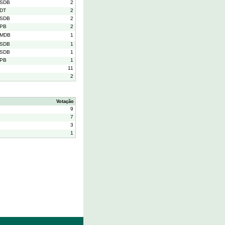
SDB
2
DT
2
SDB
2
PB
2
MDB
1
SDB
1
SDB
1
PB
1
11
2
Votação
9
7
3
1