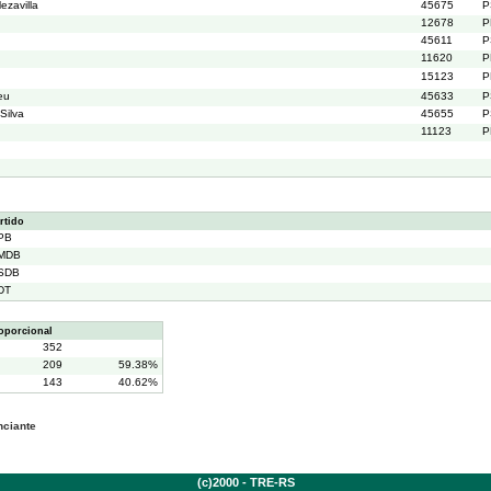
ezavilla
45675
P
12678
P
45611
P
11620
P
15123
P
eu
45633
P
Silva
45655
P
11123
P
rtido
PB
MDB
SDB
DT
oporcional
352
209
59.38%
143
40.62%
nciante
(c)2000 - TRE-RS