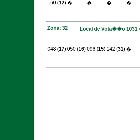
160 (
12
)
�
�
�
�
Zona: 32
Local de Vota��o 10
048 (
17
)
050 (
16
)
096 (
15
)
142 (
31
)
�