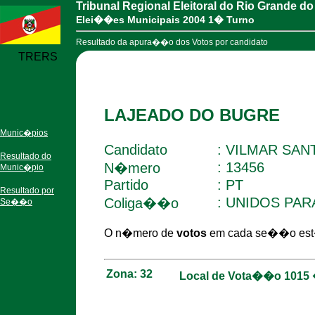
Tribunal Regional Eleitoral do Rio Grande do
Elei��es Municipais 2004 1� Turno
Resultado da apura��o dos Votos por candidato
TRERS
LAJEADO DO BUGRE
Munic�pios
Candidato
: VILMAR SAN
Resultado do
: 13456
N�mero
Munic�pio
Partido
: PT
Resultado por
: UNIDOS PAR
Coliga��o
Se��o
O n�mero de
votos
em cada se��o est�
Zona: 32
Local de Vota��o 101