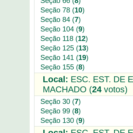
Seção 66 (
8
)
Seção 78 (
10
)
Seção 84 (
7
)
Seção 104 (
9
)
Seção 118 (
12
)
Seção 125 (
13
)
Seção 141 (
19
)
Seção 155 (
8
)
Local:
ESC. EST. DE 
MACHADO (
24
votos)
Seção 30 (
7
)
Seção 99 (
8
)
Seção 130 (
9
)
Local:
ESC. EST. DE 