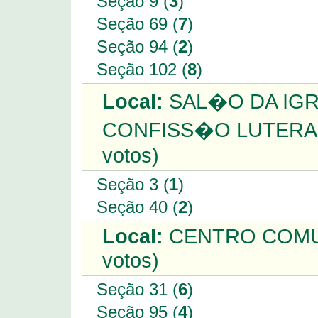
Seção 9 (
3
)
Seção 69 (
7
)
Seção 94 (
2
)
Seção 102 (
8
)
Local:
SAL�O DA IGR
CONFISS�O LUTERANA
votos)
Seção 3 (
1
)
Seção 40 (
2
)
Local:
CENTRO COMUN
votos)
Seção 31 (
6
)
Seção 95 (
4
)