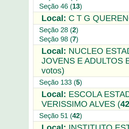
Seção 46 (
13
)
Local:
C T G QUERENC
Seção 28 (
2
)
Seção 98 (
7
)
Local:
NUCLEO ESTA
JOVENS E ADULTOS E
votos)
Seção 133 (
5
)
Local:
ESCOLA ESTAD
VERISSIMO ALVES (
4
Seção 51 (
42
)
Local:
INSTITUTO ES