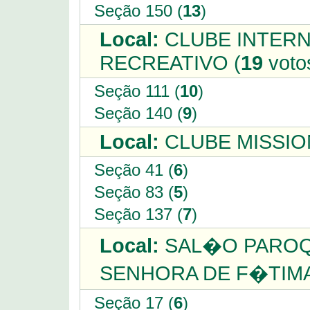
Seção 150 (
13
)
Local:
CLUBE INTERN
RECREATIVO (
19
voto
Seção 111 (
10
)
Seção 140 (
9
)
Local:
CLUBE MISSIO
Seção 41 (
6
)
Seção 83 (
5
)
Seção 137 (
7
)
Local:
SAL�O PAROQ
SENHORA DE F�TIMA
Seção 17 (
6
)