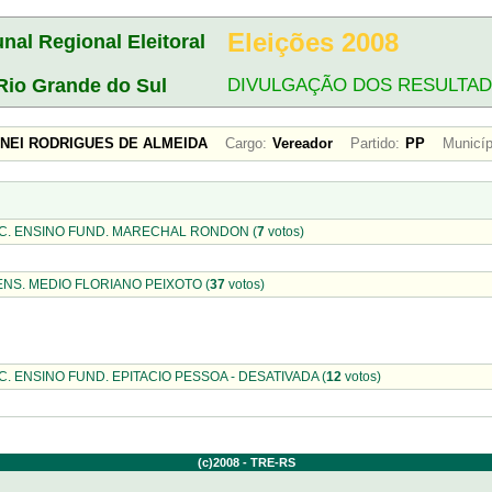
Eleições 2008
unal Regional Eleitoral
Rio Grande do Sul
DIVULGAÇÃO DOS RESULTA
ANEI RODRIGUES DE ALMEIDA
Cargo:
Vereador
Partido:
PP
Municíp
C. ENSINO FUND. MARECHAL RONDON (
7
votos)
ENS. MEDIO FLORIANO PEIXOTO (
37
votos)
. ENSINO FUND. EPITACIO PESSOA - DESATIVADA (
12
votos)
(c)2008 - TRE-RS