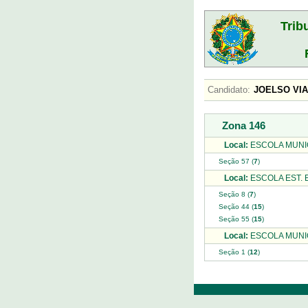
Trib
Candidato:
JOELSO VI
Zona 146
Local:
ESCOLA MUNI
Seção 57 (
7
)
Local:
ESCOLA EST. 
Seção 8 (
7
)
Seção 44 (
15
)
Seção 55 (
15
)
Local:
ESCOLA MUNIC
Seção 1 (
12
)