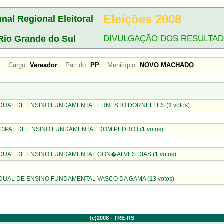
Eleições 2008
unal Regional Eleitoral
Rio Grande do Sul
DIVULGAÇÃO DOS RESULTA
EY
Cargo:
Vereador
Partido:
PP
Município:
NOVO MACHADO
DUAL DE ENSINO FUNDAMENTAL ERNESTO DORNELLES (
1
votos)
IPAL DE ENSINO FUNDAMENTAL DOM PEDRO I (
1
votos)
DUAL DE ENSINO FUNDAMENTAL GON�ALVES DIAS (
1
votos)
DUAL DE ENSINO FUNDAMENTAL VASCO DA GAMA (
13
votos)
(c)2008 - TRE-RS