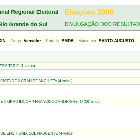
Eleições 2008
unal Regional Eleitoral
Rio Grande do Sul
DIVULGAÇÃO DOS RESULTA
ADIN
Cargo:
Vereador
Partido:
PMDB
Município:
SANTO AUGUSTO
RSITARIO (
1
votos)
ISTA DE 2 GRAU PE ANCHIETA (
4
votos)
E 1 GRAU INCOMP FRANCISCO ANDRIGHETO (
10
votos)
DE ENS. FUND. SOL NASCENTE (
4
votos)