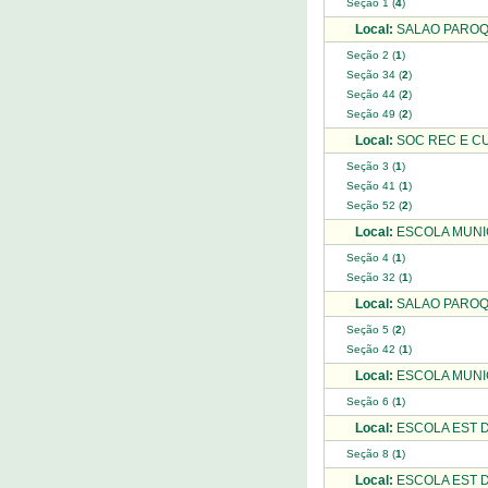
Seção 1 (
4
)
Local:
SALAO PAROQU
Seção 2 (
1
)
Seção 34 (
2
)
Seção 44 (
2
)
Seção 49 (
2
)
Local:
SOC REC E CU
Seção 3 (
1
)
Seção 41 (
1
)
Seção 52 (
2
)
Local:
ESCOLA MUNIC
Seção 4 (
1
)
Seção 32 (
1
)
Local:
SALAO PAROQ
Seção 5 (
2
)
Seção 42 (
1
)
Local:
ESCOLA MUNIC
Seção 6 (
1
)
Local:
ESCOLA EST D
Seção 8 (
1
)
Local:
ESCOLA EST D