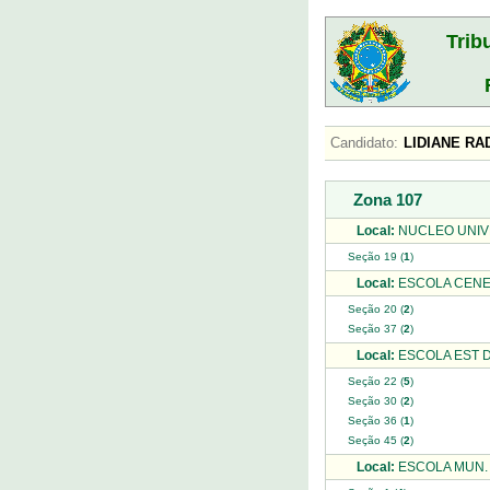
Trib
Candidato:
LIDIANE R
Zona 107
Local:
NUCLEO UNIVE
Seção 19 (
1
)
Local:
ESCOLA CENEC
Seção 20 (
2
)
Seção 37 (
2
)
Local:
ESCOLA EST D
Seção 22 (
5
)
Seção 30 (
2
)
Seção 36 (
1
)
Seção 45 (
2
)
Local:
ESCOLA MUN. 