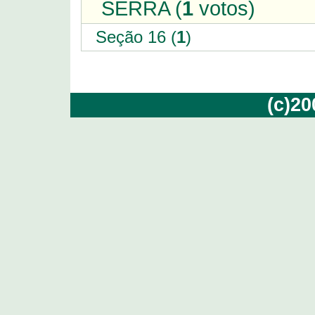
SERRA (
1
votos)
Seção 16 (
1
)
(c)2