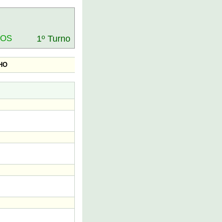
DOS
1º Turno
HO