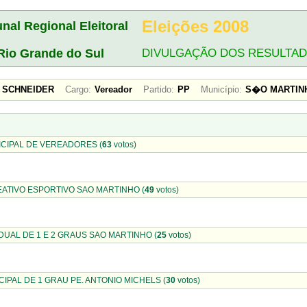
Eleições 2008
unal Regional Eleitoral
Rio Grande do Sul
DIVULGAÇÃO DOS RESULTA
R SCHNEIDER
Cargo:
Vereador
Partido:
PP
Município:
S�O MARTIN
CIPAL DE VEREADORES (
63
votos)
ATIVO ESPORTIVO SAO MARTINHO (
49
votos)
UAL DE 1 E 2 GRAUS SAO MARTINHO (
25
votos)
IPAL DE 1 GRAU PE. ANTONIO MICHELS (
30
votos)