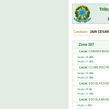
Trib
Candidato:
JAIR CESA
Zona 107
Local:
CAMARA MUNI
Seção 18 (
40
)
Seção 27 (
23
)
Local:
CLUBE RECRE
Seção 19 (
24
)
Seção 22 (
25
)
Local:
ESCOLA ESTAD
Seção 20 (
9
)
Seção 21 (
16
)
Local:
ESCOLA MUNIC
Seção 1 (
22
)