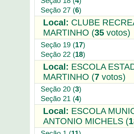
Seção 18 (
4
)
Seção 27 (
6
)
Local:
CLUBE RECREA
MARTINHO (
35
votos)
Seção 19 (
17
)
Seção 22 (
18
)
Local:
ESCOLA ESTAD
MARTINHO (
7
votos)
Seção 20 (
3
)
Seção 21 (
4
)
Local:
ESCOLA MUNICI
ANTONIO MICHELS (
1
Seção 1 (
11
)