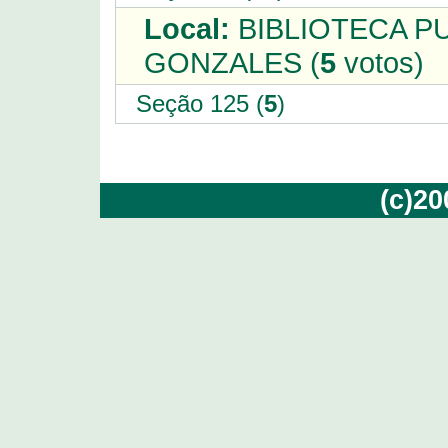
Local:
BIBLIOTECA P
GONZALES (
5
votos)
Seção 125 (
5
)
(c)2