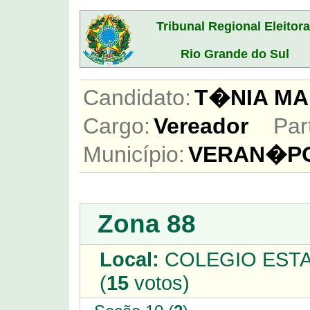
Tribunal Regional Eleitora
Rio Grande do Sul
Candidato:
T�NIA M
Cargo:
Vereador
Par
Município:
VERAN�PO
Zona 88
Local:
COLEGIO ESTA
(
15
votos)