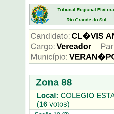
Tribunal Regional Eleitora
Rio Grande do Sul
Candidato:
CL�VIS 
Cargo:
Vereador
Par
Município:
VERAN�PO
Zona 88
Local:
COLEGIO ESTA
(
16
votos)