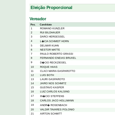
Eleição Proporcional
Vereador
Pos.
Candidato
1
ROMANO KUNZLER
2
RUI BILDHAUER
3
DARCI HERGESSEL
4
L�CIA SCHMIDT HORN
5
DELMAR KUHN
6
NESTOR MATTE
7
PAULO ROBERTO GRASSI
8
FERNANDO ENEIAS BRUXEL
9
D�CIO RECKZIEGEL
10
ROQUE HAAS
11
CLACI MARIA GASPAROTTO
12
LUIS BOTH
13
LAURI GASPAROTO
14
JAIRO NOS SCHMITZ
15
GUSTAVO KASPER
16
LUIZ CARLOS KALSING
17
IN�CIO STEFFENS
18
CARLOS JACO HOLLMANN
19
ANDR� ROSENBACH
20
VALDIR TAVARES POLONIO
21
AIRTON SCHMITT