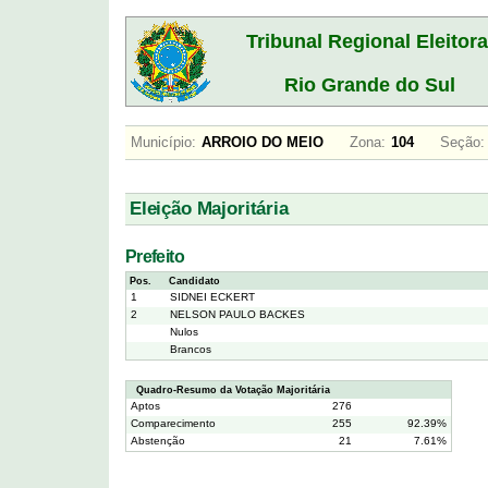
Tribunal Regional Eleitora
Rio Grande do Sul
Município:
ARROIO DO MEIO
Zona:
104
Seção:
Eleição Majoritária
Prefeito
Pos.
Candidato
1
SIDNEI ECKERT
2
NELSON PAULO BACKES
Nulos
Brancos
Quadro-Resumo da Votação Majoritária
Aptos
276
Comparecimento
255
92.39%
Abstenção
21
7.61%