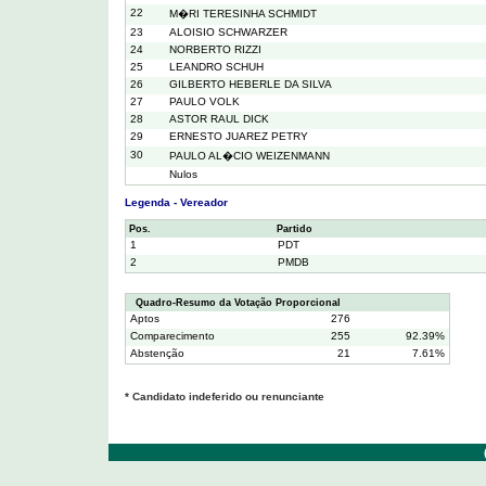
22
M�RI TERESINHA SCHMIDT
23
ALOISIO SCHWARZER
24
NORBERTO RIZZI
25
LEANDRO SCHUH
26
GILBERTO HEBERLE DA SILVA
27
PAULO VOLK
28
ASTOR RAUL DICK
29
ERNESTO JUAREZ PETRY
30
PAULO AL�CIO WEIZENMANN
Nulos
Legenda - Vereador
Pos.
Partido
1
PDT
2
PMDB
Quadro-Resumo da Votação Proporcional
Aptos
276
Comparecimento
255
92.39%
Abstenção
21
7.61%
* Candidato indeferido ou renunciante