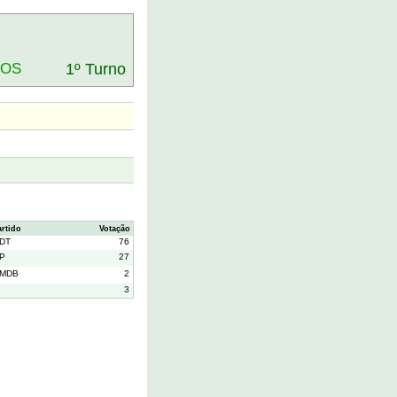
DOS
1º Turno
artido
Votação
DT
76
P
27
MDB
2
3