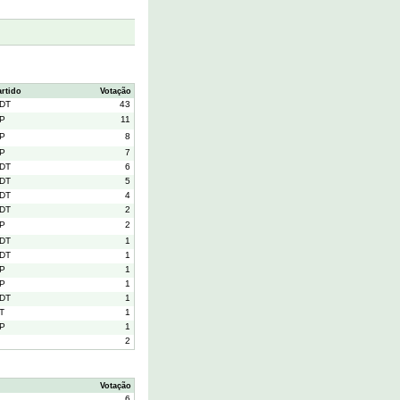
artido
Votação
DT
43
P
11
P
8
P
7
DT
6
DT
5
DT
4
DT
2
P
2
DT
1
DT
1
P
1
P
1
DT
1
T
1
P
1
2
Votação
6