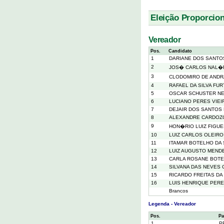
Eleição Proporcion
Vereador
Pos.
Candidato
1
DARIANE DOS SANTO
2
JOS� CARLOS NAL�
3
CLODOMIRO DE ANDR
4
RAFAEL DA SILVA FU
5
OSCAR SCHUSTER N
6
LUCIANO PERES VIEI
7
DEJAIR DOS SANTOS
8
ALEXANDRE CARDOZO
9
HON�RIO LUIZ FIGU
10
LUIZ CARLOS OLEIR
11
ITAMAR BOTELHO DA 
12
LUIZ AUGUSTO MEND
13
CARLA ROSANE BOTE
14
SILVANA DAS NEVES 
15
RICARDO FREITAS DA 
16
LUIS HENRIQUE PEREI
Brancos
Legenda - Vereador
Pos.
Pa
1
P