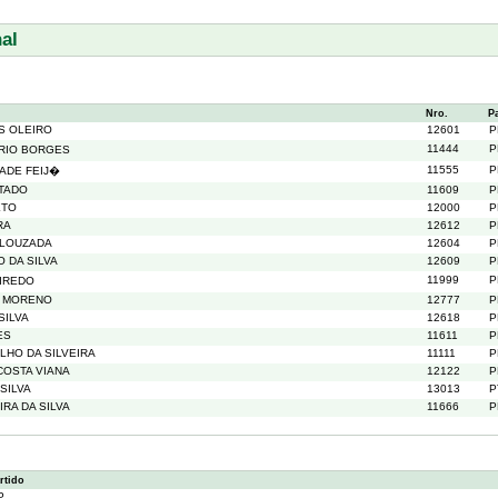
al
Nro.
P
S OLEIRO
12601
P
11444
P
RIO BORGES
11555
P
ADE FEIJ�
RTADO
11609
P
ETO
12000
P
RA
12612
P
 LOUZADA
12604
P
 DA SILVA
12609
P
11999
P
EIREDO
O MORENO
12777
P
SILVA
12618
P
ES
11611
P
LHO DA SILVEIRA
11111
P
COSTA VIANA
12122
P
SILVA
13013
P
RA DA SILVA
11666
P
rtido
P