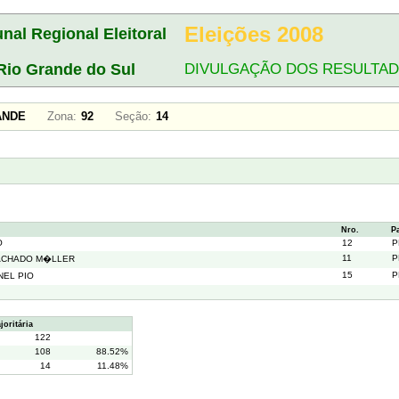
Eleições 2008
unal Regional Eleitoral
Rio Grande do Sul
DIVULGAÇÃO DOS RESULTA
GRANDE
Zona:
92
Seção:
14
Nro.
P
O
12
P
11
P
ACHADO M�LLER
15
P
EL PIO
oritária
122
108
88.52%
14
11.48%