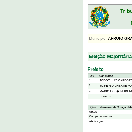
Trib
Município:
ARROIO 
Eleição Majoritária
Prefeito
Pos.
Candidato
1
JORGE LUIZ CARDOZ
2
JOS� GUILHERME M
3
MARIO EGL� MODERN
Brancos
Quadro-Resumo da Votação Maj
Aptos
Comparecimento
Abstenção