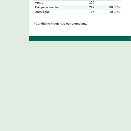
Aptos
255
Comparecimento
229
89.80%
Abstenção
26
10.20%
* Candidato indeferido ou renunciante