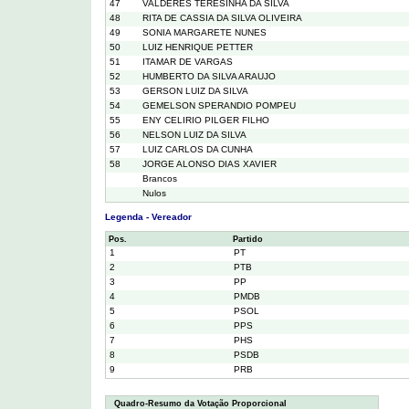
47
VALDERES TERESINHA DA SILVA
48
RITA DE CASSIA DA SILVA OLIVEIRA
49
SONIA MARGARETE NUNES
50
LUIZ HENRIQUE PETTER
51
ITAMAR DE VARGAS
52
HUMBERTO DA SILVA ARAUJO
53
GERSON LUIZ DA SILVA
54
GEMELSON SPERANDIO POMPEU
55
ENY CELIRIO PILGER FILHO
56
NELSON LUIZ DA SILVA
57
LUIZ CARLOS DA CUNHA
58
JORGE ALONSO DIAS XAVIER
Brancos
Nulos
Legenda - Vereador
Pos.
Partido
1
PT
2
PTB
3
PP
4
PMDB
5
PSOL
6
PPS
7
PHS
8
PSDB
9
PRB
Quadro-Resumo da Votação Proporcional