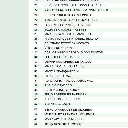
20
PAULO RICARDO PEREIRA SALDANHA
21
IOLANDA FRANCISCA FERNANDES BASTOS
22
PAULO JOS� DOS SANTOS MENNA BARRETO
23
PEDRO ROBERTO BUENO PINTO
24
ANTONIO CANABARRO TR�IS FILHO
25
GILSON DOS SANTOS OLIVEIRA
26
JOZIR BERNARDES PRESTES
27
MARI LUCIA NEUHAUS MANTELLI
28
NAIMAR TERESINHA ROHRIG RIBEIRO
29
CRISTIANO FERREIRA MORAES
30
VITOR LUIZ OLDONI
31
CARLOS HERON PEDROLO DOS SANTOS
32
ODELTO ROQUE CAPELETTI
33
OSMAR CAVALHEIRO DE ARAUJO
34
MAURILIA PEREIRA FIDELIX
35
MARCIA FRAN�A PERINI
36
CARLOS ERI LIMA
37
AUREA CRISTIANE DE JORGE VAZ
38
ALOISIO BAMBERG
39
AIRTON JOSE DE SOUZA
40
JULIO RODRIGUES BARBOSA
41
ANDERSON LOPES DUCATTI
42
ADILSON ROM�O
43
S�RGIO MARQUES DE SIQUEIRA
44
MARIA ELIZABETH DA SILVA LEMKE
45
MARIA APARECIDA MENDES
46
JOS� NESTOR DE MORAES