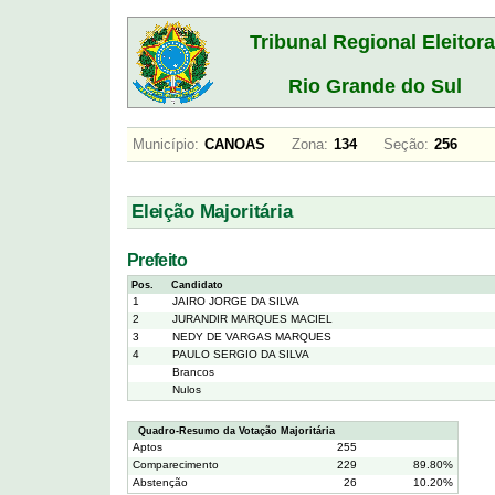
Tribunal Regional Eleitora
Rio Grande do Sul
Município:
CANOAS
Zona:
134
Seção:
256
Eleição Majoritária
Prefeito
Pos.
Candidato
1
JAIRO JORGE DA SILVA
2
JURANDIR MARQUES MACIEL
3
NEDY DE VARGAS MARQUES
4
PAULO SERGIO DA SILVA
Brancos
Nulos
Quadro-Resumo da Votação Majoritária
Aptos
255
Comparecimento
229
89.80%
Abstenção
26
10.20%