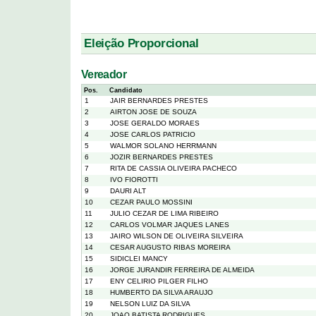
Eleição Proporcional
Vereador
Pos.
Candidato
1
JAIR BERNARDES PRESTES
2
AIRTON JOSE DE SOUZA
3
JOSE GERALDO MORAES
4
JOSE CARLOS PATRICIO
5
WALMOR SOLANO HERRMANN
6
JOZIR BERNARDES PRESTES
7
RITA DE CASSIA OLIVEIRA PACHECO
8
IVO FIOROTTI
9
DAURI ALT
10
CEZAR PAULO MOSSINI
11
JULIO CEZAR DE LIMA RIBEIRO
12
CARLOS VOLMAR JAQUES LANES
13
JAIRO WILSON DE OLIVEIRA SILVEIRA
14
CESAR AUGUSTO RIBAS MOREIRA
15
SIDICLEI MANCY
16
JORGE JURANDIR FERREIRA DE ALMEIDA
17
ENY CELIRIO PILGER FILHO
18
HUMBERTO DA SILVA ARAUJO
19
NELSON LUIZ DA SILVA
20
JOAO BATISTA RODRIGUES