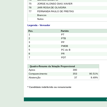
75
JORGE ALONSO DIAS XAVIER
76
JARI ROSA DE OLIVEIRA
77
FERNANDA PAULO DE FREITAS
Brancos
Nulos
Legenda - Vereador
Pos.
Partido
1
PT
2
PTB
3
PP
4
PMDB
5
PC do B
6
PR
7
PDT
Quadro-Resumo da Votação Proporcional
Aptos
390
Comparecimento
353
90.51%
Abstenção
37
9.49%
* Candidato indeferido ou renunciante