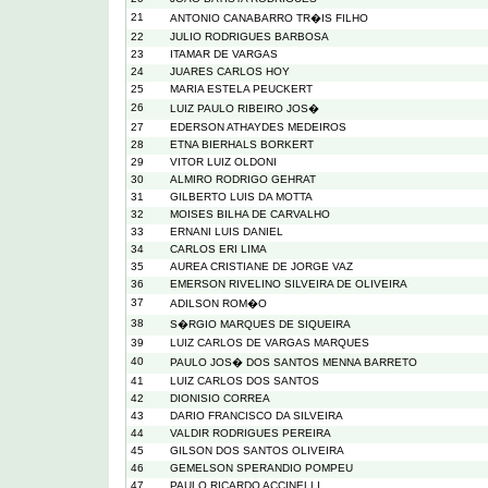
21
ANTONIO CANABARRO TR�IS FILHO
22
JULIO RODRIGUES BARBOSA
23
ITAMAR DE VARGAS
24
JUARES CARLOS HOY
25
MARIA ESTELA PEUCKERT
26
LUIZ PAULO RIBEIRO JOS�
27
EDERSON ATHAYDES MEDEIROS
28
ETNA BIERHALS BORKERT
29
VITOR LUIZ OLDONI
30
ALMIRO RODRIGO GEHRAT
31
GILBERTO LUIS DA MOTTA
32
MOISES BILHA DE CARVALHO
33
ERNANI LUIS DANIEL
34
CARLOS ERI LIMA
35
AUREA CRISTIANE DE JORGE VAZ
36
EMERSON RIVELINO SILVEIRA DE OLIVEIRA
37
ADILSON ROM�O
38
S�RGIO MARQUES DE SIQUEIRA
39
LUIZ CARLOS DE VARGAS MARQUES
40
PAULO JOS� DOS SANTOS MENNA BARRETO
41
LUIZ CARLOS DOS SANTOS
42
DIONISIO CORREA
43
DARIO FRANCISCO DA SILVEIRA
44
VALDIR RODRIGUES PEREIRA
45
GILSON DOS SANTOS OLIVEIRA
46
GEMELSON SPERANDIO POMPEU
47
PAULO RICARDO ACCINELLI