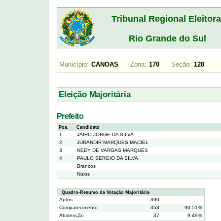
Tribunal Regional Eleitora
Rio Grande do Sul
Município:
CANOAS
Zona:
170
Seção:
128
Eleição Majoritária
Prefeito
Pos.
Candidato
1
JAIRO JORGE DA SILVA
2
JURANDIR MARQUES MACIEL
3
NEDY DE VARGAS MARQUES
4
PAULO SERGIO DA SILVA
Brancos
Nulos
Quadro-Resumo da Votação Majoritária
Aptos
390
Comparecimento
353
90.51%
Abstenção
37
9.49%