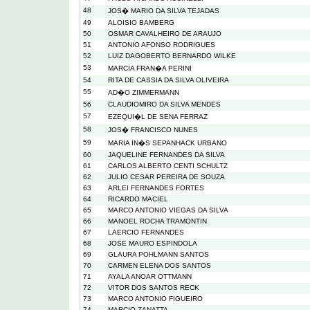
48
JOS� MARIO DA SILVA TEJADAS
49
ALOISIO BAMBERG
50
OSMAR CAVALHEIRO DE ARAUJO
51
ANTONIO AFONSO RODRIGUES
52
LUIZ DAGOBERTO BERNARDO WILKE
53
MARCIA FRAN�A PERINI
54
RITA DE CASSIA DA SILVA OLIVEIRA
55
AD�O ZIMMERMANN
56
CLAUDIOMIRO DA SILVA MENDES
57
EZEQUI�L DE SENA FERRAZ
58
JOS� FRANCISCO NUNES
59
MARIA IN�S SEPANHACK URBANO
60
JAQUELINE FERNANDES DA SILVA
61
CARLOS ALBERTO CENTI SCHULTZ
62
JULIO CESAR PEREIRA DE SOUZA
63
ARLEI FERNANDES FORTES
64
RICARDO MACIEL
65
MARCO ANTONIO VIEGAS DA SILVA
66
MANOEL ROCHA TRAMONTIN
67
LAERCIO FERNANDES
68
JOSE MAURO ESPINDOLA
69
GLAURA POHLMANN SANTOS
70
CARMEN ELENA DOS SANTOS
71
AYALA ANOAR OTTMANN
72
VITOR DOS SANTOS RECK
73
MARCO ANTONIO FIGUEIRO
74
MARCIO ZANATTA