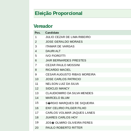
Eleição Proporcional
Vereador
Pos.
Candidato
1
JULIO CEZAR DE LIMA RIBEIRO
2
JOSE GERALDO MORAES
3
ITAMAR DE VARGAS
4
DAURI ALT
5
IVO FIOROTTI
6
JAIR BERNARDES PRESTES
7
CEZAR PAULO MOSSINI
8
RICARDO MACIEL
9
CESAR AUGUSTO RIBAS MOREIRA
10
JOSE CARLOS PATRICIO
11
NELSON LUIZ DA SILVA
12
SIDICLEI MANCY
13
CLAUDIOMIRO DA SILVA MENDES
14
MARCELO BLUM
15
S�RGIO MARQUES DE SIQUEIRA
16
ENY CELIRIO PILGER FILHO
17
CARLOS VOLMAR JAQUES LANES
18
JUARES CARLOS HOY
19
JOS� OLMIRO OLIVEIRA PERES
20
PAULO ROBERTO RITTER