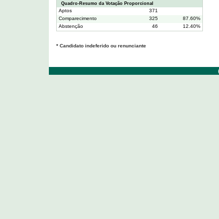
Quadro-Resumo da Votação Proporcional
Aptos
371
Comparecimento
325
87.60%
Abstenção
46
12.40%
* Candidato indeferido ou renunciante