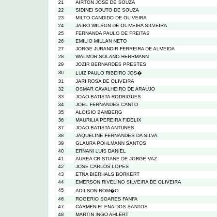
21
AIRTON JOSE DE SOUZA
22
SIDINEI SOUTO DE SOUZA
23
MILTO CANDIDO DE OLIVEIRA
24
JAIRO WILSON DE OLIVEIRA SILVEIRA
25
FERNANDA PAULO DE FREITAS
26
EMILIO MILLAN NETO
27
JORGE JURANDIR FERREIRA DE ALMEIDA
28
WALMOR SOLANO HERRMANN
29
JOZIR BERNARDES PRESTES
30
LUIZ PAULO RIBEIRO JOS�
31
JARI ROSA DE OLIVEIRA
32
OSMAR CAVALHEIRO DE ARAUJO
33
JOAO BATISTA RODRIGUES
34
JOEL FERNANDES CANTO
35
ALOISIO BAMBERG
36
MAURILIA PEREIRA FIDELIX
37
JOAO BATISTA ANTUNES
38
JAQUELINE FERNANDES DA SILVA
39
GLAURA POHLMANN SANTOS
40
ERNANI LUIS DANIEL
41
AUREA CRISTIANE DE JORGE VAZ
42
JOSE CARLOS LOPES
43
ETNA BIERHALS BORKERT
44
EMERSON RIVELINO SILVEIRA DE OLIVEIRA
45
ADILSON ROM�O
46
ROGERIO SOARES FANFA
47
CARMEN ELENA DOS SANTOS
48
MARTIN INGO AHLERT