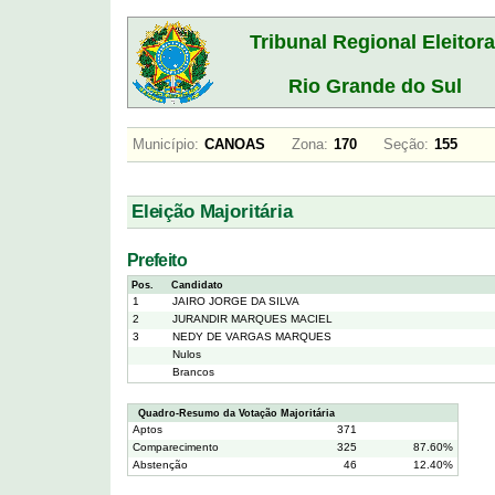
Tribunal Regional Eleitora
Rio Grande do Sul
Município:
CANOAS
Zona:
170
Seção:
155
Eleição Majoritária
Prefeito
Pos.
Candidato
1
JAIRO JORGE DA SILVA
2
JURANDIR MARQUES MACIEL
3
NEDY DE VARGAS MARQUES
Nulos
Brancos
Quadro-Resumo da Votação Majoritária
Aptos
371
Comparecimento
325
87.60%
Abstenção
46
12.40%