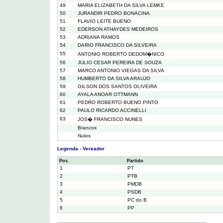
49
MARIA ELIZABETH DA SILVA LEMKE
50
JURANDIR PEDRO BONACINA
51
FLAVIO LEITE BUENO
52
EDERSON ATHAYDES MEDEIROS
53
ADRIANA RAMOS
54
DARIO FRANCISCO DA SILVEIRA
55
ANTONIO ROBERTO DEDOM�NICO
56
JULIO CESAR PEREIRA DE SOUZA
57
MARCO ANTONIO VIEGAS DA SILVA
58
HUMBERTO DA SILVA ARAUJO
59
GILSON DOS SANTOS OLIVEIRA
60
AYALA ANOAR OTTMANN
61
PEDRO ROBERTO BUENO PINTO
62
PAULO RICARDO ACCINELLI
63
JOS� FRANCISCO NUNES
Brancos
Nulos
Legenda - Vereador
Pos.
Partido
1
PT
2
PTB
3
PMDB
4
PSDB
5
PC do B
6
PP