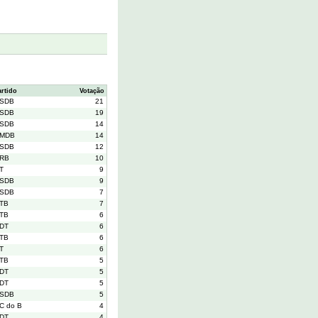
artido
Votação
SDB
21
SDB
19
SDB
14
MDB
14
SDB
12
RB
10
T
9
SDB
9
SDB
7
TB
7
TB
6
DT
6
TB
6
T
6
TB
5
DT
5
DT
5
SDB
5
C do B
4
DT
4