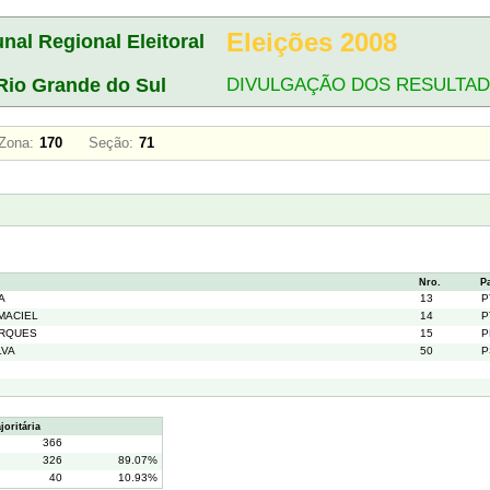
Eleições 2008
unal Regional Eleitoral
Rio Grande do Sul
DIVULGAÇÃO DOS RESULTA
Zona:
170
Seção:
71
Nro.
P
A
13
P
MACIEL
14
P
ARQUES
15
P
LVA
50
P
oritária
366
326
89.07%
40
10.93%