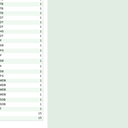
TB
1
TB
1
TB
1
DT
1
DT
1
DT
1
HS
1
DT
1
P
1
SB
1
PS
1
P
1
SB
1
P
1
SB
1
PS
1
MDB
1
MDB
1
MDB
1
MDB
1
SDB
1
SDB
1
T
1
15
15