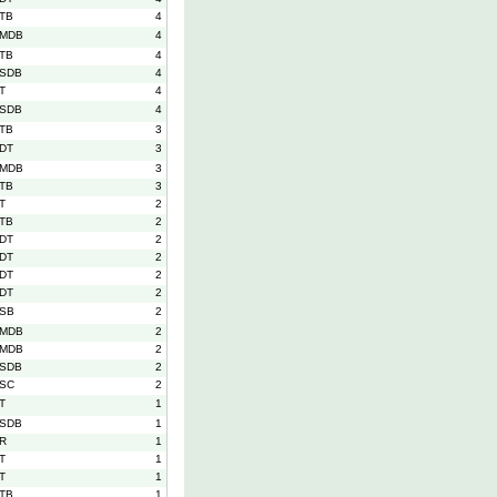
TB
4
MDB
4
TB
4
SDB
4
T
4
SDB
4
TB
3
DT
3
MDB
3
TB
3
T
2
TB
2
DT
2
DT
2
DT
2
DT
2
SB
2
MDB
2
MDB
2
SDB
2
SC
2
T
1
SDB
1
R
1
T
1
T
1
TB
1