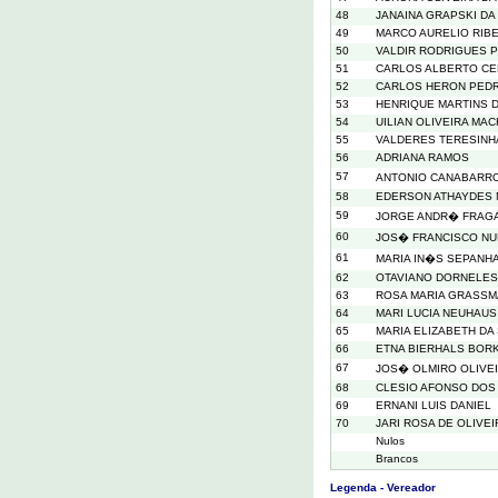
48
JANAINA GRAPSKI DA
49
MARCO AURELIO RIBE
50
VALDIR RODRIGUES 
51
CARLOS ALBERTO CE
52
CARLOS HERON PED
53
HENRIQUE MARTINS D
54
UILIAN OLIVEIRA MA
55
VALDERES TERESINHA
56
ADRIANA RAMOS
57
ANTONIO CANABARRO
58
EDERSON ATHAYDES
59
JORGE ANDR� FRAG
60
JOS� FRANCISCO N
61
MARIA IN�S SEPANH
62
OTAVIANO DORNELES
63
ROSA MARIA GRASSM
64
MARI LUCIA NEUHAUS
65
MARIA ELIZABETH DA
66
ETNA BIERHALS BOR
67
JOS� OLMIRO OLIVE
68
CLESIO AFONSO DOS
69
ERNANI LUIS DANIEL
70
JARI ROSA DE OLIVEI
Nulos
Brancos
Legenda - Vereador