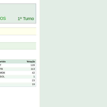
DOS
1º Turno
artido
Votação
T
128
TB
113
MDB
42
SOL
1
23
19