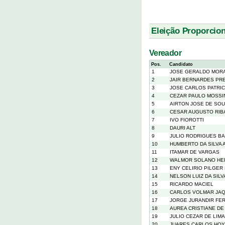
Eleição Proporcion
Vereador
Pos.
Candidato
1
JOSE GERALDO MOR
2
JAIR BERNARDES PR
3
JOSE CARLOS PATRIC
4
CEZAR PAULO MOSSI
5
AIRTON JOSE DE SO
6
CESAR AUGUSTO RIB
7
IVO FIOROTTI
8
DAURI ALT
9
JULIO RODRIGUES B
10
HUMBERTO DA SILVA 
11
ITAMAR DE VARGAS
12
WALMOR SOLANO HE
13
ENY CELIRIO PILGER
14
NELSON LUIZ DA SILV
15
RICARDO MACIEL
16
CARLOS VOLMAR JA
17
JORGE JURANDIR FER
18
AUREA CRISTIANE DE
19
JULIO CEZAR DE LIMA
20
JUARES CARLOS HOY