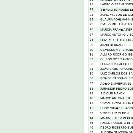
21
LAERCIO FERNANDES
22
S�RGIO MARQUES DE
23
JAIRO WILSON DE OLI
24
GLAURA POHLMANN 
25
EMILIO MILLAN NETO
26
MARCIA FRAN�A PERI
27
MARCO ANTONIO VIEG
28
LUIZ PAULO RIBEIRO
29
JOZIR BERNARDES P
30
GEMELSON SPERAND
31
ALMIRO RODRIGO GE
32
GILSON DOS SANTOS
33
FERNANDA PAULO DE
34
JOAO BATISTA RODR
35
LUIZ CARLOS DOS S
36
RITA DE CASSIA OLI
37
AD�O ZIMMERMANN
38
JURANDIR PEDRO BO
39
SIDICLEI MANCY
40
MARCO ANTONIO FIG
41
OSMAR CAVALHEIRO 
42
HUGO SIM�ES LAGR
43
VITOR LUIZ OLDONI
44
MARIA ESTELA PEUC
45
PAULO ROBERTO RIT
46
PEDRO ROBERTO BU
47
AURORA OLIVEIRA DA