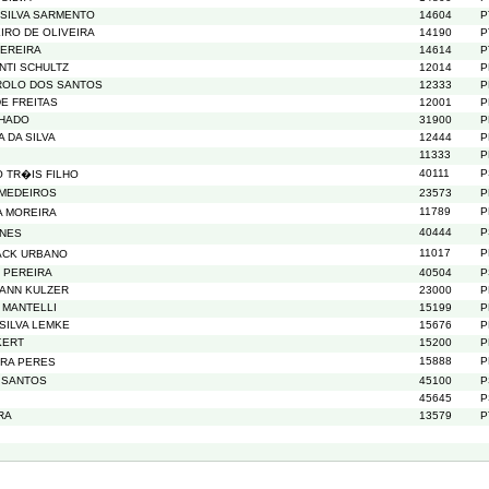
 SILVA SARMENTO
14604
P
IRO DE OLIVEIRA
14190
P
PEREIRA
14614
P
NTI SCHULTZ
12014
P
ROLO DOS SANTOS
12333
P
E FREITAS
12001
P
CHADO
31900
P
 DA SILVA
12444
P
11333
P
40111
P
 TR�IS FILHO
 MEDEIROS
23573
P
11789
P
A MOREIRA
40444
P
UNES
11017
P
ACK URBANO
 PEREIRA
40504
P
ANN KULZER
23000
P
 MANTELLI
15199
P
 SILVA LEMKE
15676
P
KERT
15200
P
15888
P
IRA PERES
 SANTOS
45100
P
45645
P
RA
13579
P