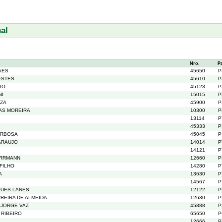
al
Nro.
P
AES
45650
P
ESTES
45610
P
IO
45123
P
NI
15015
P
UZA
45900
P
AS MOREIRA
10300
P
13114
P
45333
P
ARBOSA
45045
P
ARAUJO
14014
P
14121
P
RRMANN
12660
P
 FILHO
14280
P
A
13630
P
14567
P
QUES LANES
12122
P
REIRA DE ALMEIDA
12630
P
 JORGE VAZ
45888
P
 RIBEIRO
65650
P
12666
P