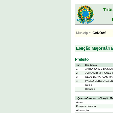
Trib
Município:
CANOAS
Eleição Majoritária
Prefeito
Pos.
Candidato
1
JAIRO JORGE DA SILV
2
JURANDIR MARQUES 
3
NEDY DE VARGAS M
4
PAULO SERGIO DA SI
Nulos
Brancos
Quadro-Resumo da Votação Maj
Aptos
Comparecimento
Abstenção