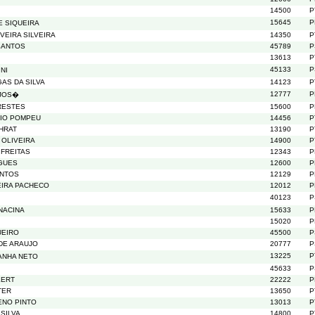
14500
P
15645
P
 SIQUEIRA
VEIRA SILVEIRA
14350
P
SANTOS
45789
P
13613
P
45133
P
NI
AS DA SILVA
14123
P
12777
P
 JOS�
RESTES
15600
P
IO POMPEU
14456
P
HRAT
13190
P
 OLIVEIRA
14900
P
 FREITAS
12343
P
IGUES
12600
P
ANTOS
12129
P
VEIRA PACHECO
12012
P
40123
P
NACINA
15633
P
15020
P
UEIRO
45500
P
DE ARAUJO
20777
P
13225
P
ANHA NETO
45633
P
KERT
22222
P
TER
13650
P
ENO PINTO
13013
P
 SILVA
14800
P