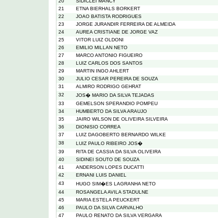
20
SIDICLEI MANCY
21
ETNA BIERHALS BORKERT
22
JOAO BATISTA RODRIGUES
23
JORGE JURANDIR FERREIRA DE ALMEIDA
24
AUREA CRISTIANE DE JORGE VAZ
25
VITOR LUIZ OLDONI
26
EMILIO MILLAN NETO
27
MARCO ANTONIO FIGUEIRO
28
LUIZ CARLOS DOS SANTOS
29
MARTIN INGO AHLERT
30
JULIO CESAR PEREIRA DE SOUZA
31
ALMIRO RODRIGO GEHRAT
32
JOS� MARIO DA SILVA TEJADAS
33
GEMELSON SPERANDIO POMPEU
34
HUMBERTO DA SILVA ARAUJO
35
JAIRO WILSON DE OLIVEIRA SILVEIRA
36
DIONISIO CORREA
37
LUIZ DAGOBERTO BERNARDO WILKE
38
LUIZ PAULO RIBEIRO JOS�
39
RITA DE CASSIA DA SILVA OLIVEIRA
40
SIDINEI SOUTO DE SOUZA
41
ANDERSON LOPES DUCATTI
42
ERNANI LUIS DANIEL
43
HUGO SIM�ES LAGRANHA NETO
44
ROSANGELA AVILA STADULNE
45
MARIA ESTELA PEUCKERT
46
PAULO DA SILVA CARVALHO
47
PAULO RENATO DA SILVA VERGARA