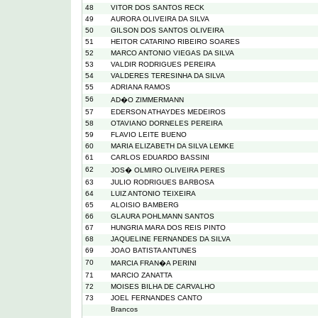
48
VITOR DOS SANTOS RECK
49
AURORA OLIVEIRA DA SILVA
50
GILSON DOS SANTOS OLIVEIRA
51
HEITOR CATARINO RIBEIRO SOARES
52
MARCO ANTONIO VIEGAS DA SILVA
53
VALDIR RODRIGUES PEREIRA
54
VALDERES TERESINHA DA SILVA
55
ADRIANA RAMOS
56
AD�O ZIMMERMANN
57
EDERSON ATHAYDES MEDEIROS
58
OTAVIANO DORNELES PEREIRA
59
FLAVIO LEITE BUENO
60
MARIA ELIZABETH DA SILVA LEMKE
61
CARLOS EDUARDO BASSINI
62
JOS� OLMIRO OLIVEIRA PERES
63
JULIO RODRIGUES BARBOSA
64
LUIZ ANTONIO TEIXEIRA
65
ALOISIO BAMBERG
66
GLAURA POHLMANN SANTOS
67
HUNGRIA MARA DOS REIS PINTO
68
JAQUELINE FERNANDES DA SILVA
69
JOAO BATISTA ANTUNES
70
MARCIA FRAN�A PERINI
71
MARCIO ZANATTA
72
MOISES BILHA DE CARVALHO
73
JOEL FERNANDES CANTO
Brancos