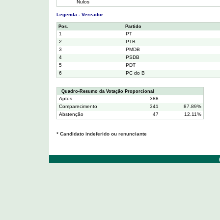
Nulos
Legenda - Vereador
Pos.
Partido
1
PT
2
PTB
3
PMDB
4
PSDB
5
PDT
6
PC do B
Quadro-Resumo da Votação Proporcional
Aptos
388
Comparecimento
341
87.89%
Abstenção
47
12.11%
* Candidato indeferido ou renunciante