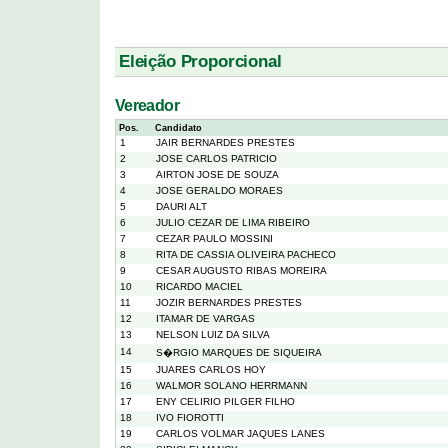
Eleição Proporcional
Vereador
Pos.
Candidato
1
JAIR BERNARDES PRESTES
2
JOSE CARLOS PATRICIO
3
AIRTON JOSE DE SOUZA
4
JOSE GERALDO MORAES
5
DAURI ALT
6
JULIO CEZAR DE LIMA RIBEIRO
7
CEZAR PAULO MOSSINI
8
RITA DE CASSIA OLIVEIRA PACHECO
9
CESAR AUGUSTO RIBAS MOREIRA
10
RICARDO MACIEL
11
JOZIR BERNARDES PRESTES
12
ITAMAR DE VARGAS
13
NELSON LUIZ DA SILVA
14
S�RGIO MARQUES DE SIQUEIRA
15
JUARES CARLOS HOY
16
WALMOR SOLANO HERRMANN
17
ENY CELIRIO PILGER FILHO
18
IVO FIOROTTI
19
CARLOS VOLMAR JAQUES LANES