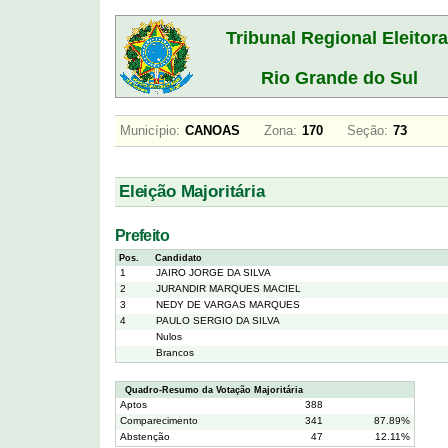
Tribunal Regional Eleitora
Rio Grande do Sul
Município:
CANOAS
Zona:
170
Seção:
73
Eleição Majoritária
Prefeito
Pos.
Candidato
1
JAIRO JORGE DA SILVA
2
JURANDIR MARQUES MACIEL
3
NEDY DE VARGAS MARQUES
4
PAULO SERGIO DA SILVA
Nulos
Brancos
Quadro-Resumo da Votação Majoritária
Aptos
388
Comparecimento
341
87.89%
Abstenção
47
12.11%