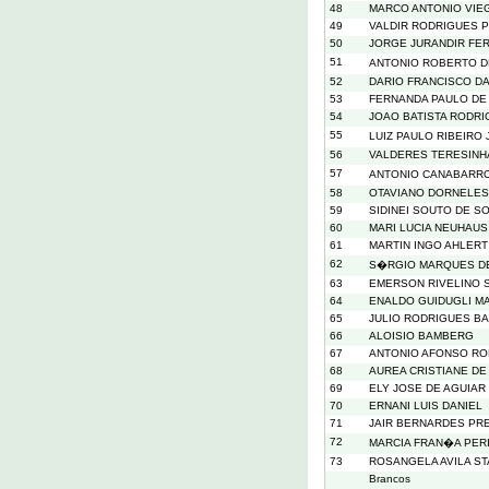
48
MARCO ANTONIO VIEG
49
VALDIR RODRIGUES 
50
JORGE JURANDIR FER
51
ANTONIO ROBERTO 
52
DARIO FRANCISCO DA
53
FERNANDA PAULO DE
54
JOAO BATISTA RODR
55
LUIZ PAULO RIBEIRO
56
VALDERES TERESINHA
57
ANTONIO CANABARRO
58
OTAVIANO DORNELES
59
SIDINEI SOUTO DE S
60
MARI LUCIA NEUHAUS
61
MARTIN INGO AHLERT
62
S�RGIO MARQUES DE
63
EMERSON RIVELINO S
64
ENALDO GUIDUGLI M
65
JULIO RODRIGUES B
66
ALOISIO BAMBERG
67
ANTONIO AFONSO RO
68
AUREA CRISTIANE DE
69
ELY JOSE DE AGUIAR
70
ERNANI LUIS DANIEL
71
JAIR BERNARDES PR
72
MARCIA FRAN�A PERI
73
ROSANGELA AVILA S
Brancos