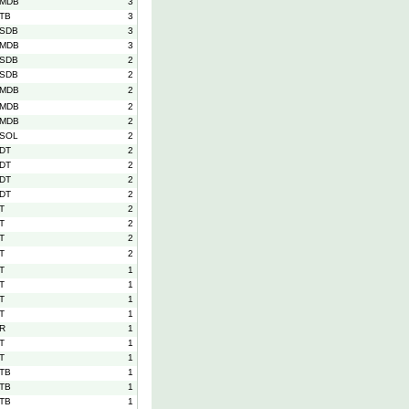
MDB
3
TB
3
SDB
3
MDB
3
SDB
2
SDB
2
MDB
2
MDB
2
MDB
2
SOL
2
DT
2
DT
2
DT
2
DT
2
T
2
T
2
T
2
T
2
T
1
T
1
T
1
T
1
R
1
T
1
T
1
TB
1
TB
1
TB
1