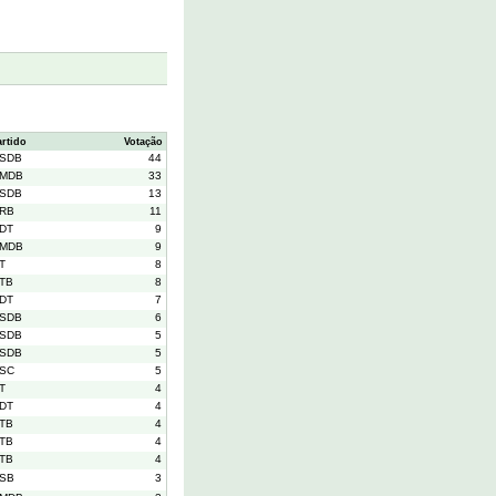
artido
Votação
SDB
44
MDB
33
SDB
13
RB
11
DT
9
MDB
9
T
8
TB
8
DT
7
SDB
6
SDB
5
SDB
5
SC
5
T
4
DT
4
TB
4
TB
4
TB
4
SB
3