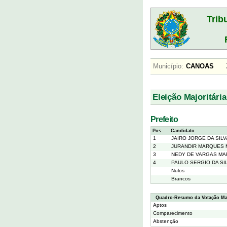
Trib
Município:
CANOAS
Eleição Majoritária
Prefeito
Pos.
Candidato
1
JAIRO JORGE DA SILV
2
JURANDIR MARQUES 
3
NEDY DE VARGAS M
4
PAULO SERGIO DA SI
Nulos
Brancos
Quadro-Resumo da Votação Maj
Aptos
Comparecimento
Abstenção