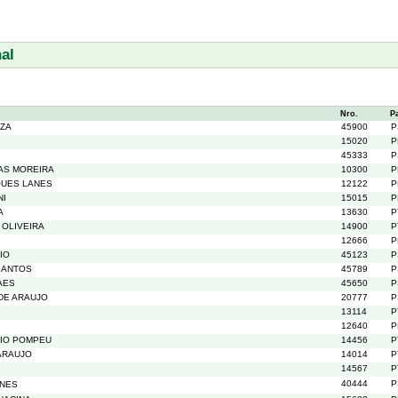
al
Nro.
P
UZA
45900
P
15020
P
45333
P
AS MOREIRA
10300
P
QUES LANES
12122
P
NI
15015
P
A
13630
P
 OLIVEIRA
14900
P
12666
P
IO
45123
P
SANTOS
45789
P
AES
45650
P
DE ARAUJO
20777
P
13114
P
12640
P
IO POMPEU
14456
P
ARAUJO
14014
P
14567
P
40444
P
UNES