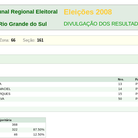
Eleições 2008
unal Regional Eleitoral
Rio Grande do Sul
DIVULGAÇÃO DOS RESULTA
Zona:
66
Seção:
161
Nro.
P
A
13
P
MACIEL
14
P
ARQUES
15
P
LVA
50
P
oritária
368
322
87.50%
46
12.50%