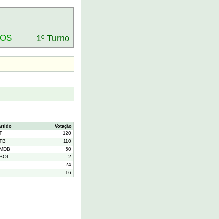
DOS
1º Turno
artido
Votação
T
120
TB
110
MDB
50
SOL
2
24
16