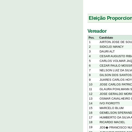
Eleição Proporcion
Vereador
Pos.
Candidato
1
AIRTON JOSE DE SO
2
SIDICLEI MANCY
3
DAURI ALT
4
CESAR AUGUSTO RIB
5
CARLOS VOLMAR JA
6
CEZAR PAULO MOSSI
7
NELSON LUIZ DA SILV
8
GILSON DOS SANTOS
9
JUARES CARLOS HOY
10
JOSE CARLOS PATRIC
11
GLAURA POHLMANN 
12
JOSE GERALDO MOR
13
OSMAR CAVALHEIRO 
14
IVO FIOROTTI
15
MARCELO BLUM
16
GEMELSON SPERAND
17
HUMBERTO DA SILVA 
18
RICARDO MACIEL
19
JOS� FRANCISCO N