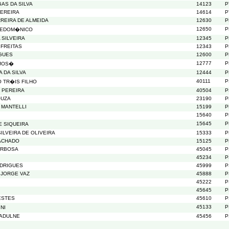
AS DA SILVA
14123
P
PEREIRA
14614
P
REIRA DE ALMEIDA
12630
P
12650
P
DEDOM�NICO
 SILVEIRA
12345
P
 FREITAS
12343
P
IGUES
12600
P
12777
P
 JOS�
 DA SILVA
12444
P
40111
P
 TR�IS FILHO
 PEREIRA
40504
P
OUZA
23190
P
 MANTELLI
15199
P
15640
P
15645
P
 SIQUEIRA
ILVEIRA DE OLIVEIRA
15333
P
ACHADO
15125
P
ARBOSA
45045
P
45234
P
DRIGUES
45999
P
 JORGE VAZ
45888
P
45222
P
45645
P
ESTES
45610
P
45133
P
NI
TADULNE
45456
P