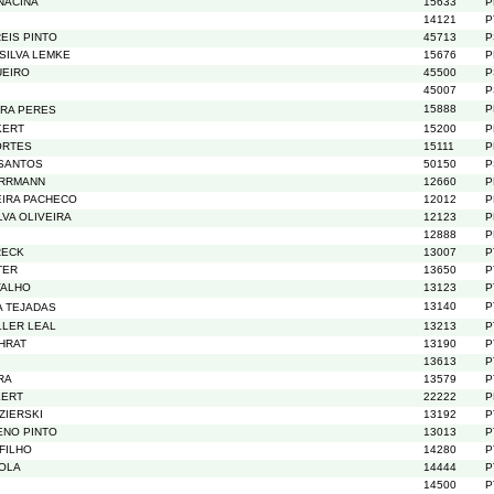
NACINA
15633
P
14121
P
EIS PINTO
45713
P
 SILVA LEMKE
15676
P
UEIRO
45500
P
45007
P
15888
P
IRA PERES
KERT
15200
P
ORTES
15111
P
 SANTOS
50150
P
RRMANN
12660
P
VEIRA PACHECO
12012
P
LVA OLIVEIRA
12123
P
12888
P
RECK
13007
P
TER
13650
P
VALHO
13123
P
13140
P
A TEJADAS
LER LEAL
13213
P
HRAT
13190
P
13613
P
RA
13579
P
KERT
22222
P
ZIERSKI
13192
P
ENO PINTO
13013
P
 FILHO
14280
P
OLA
14444
P
14500
P