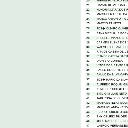
20
JURANDIR PEDRO BO
21
ITAMAR DE VARGAS
22
HUNGRIA MARA DOS R
23
MARIA ELIZABETH DA
24
MARCO ANTONIO FIG
25
MARCIO ZANATTA
26
JOS� OLMIRO OLIVE
27
ETNA BIERHALS BOR
28
ARLEI FERNANDES F
29
CARMEN ELENA DOS
30
WALMOR SOLANO HE
31
RITA DE CASSIA OLI
32
RITA DE CASSIA DA SI
33
DIONISIO CORREA
34
VITOR DOS SANTOS 
35
PAULO ROBERTO RIT
36
PAULO DA SILVA CAR
37
JOS� MARIO DA SILV
38
ALFREDO ROQUE MUL
39
ALMIRO RODRIGO GE
40
EMILIO MILLAN NETO
41
JARI ROSA DE OLIVEI
42
MARIA ESTELA PEUC
43
MARIA IOLANDA KEND
44
PEDRO ROBERTO BU
45
ENY CELIRIO PILGER
46
JOSE MAURO ESPIND
47
LAERCIO FERNANDES