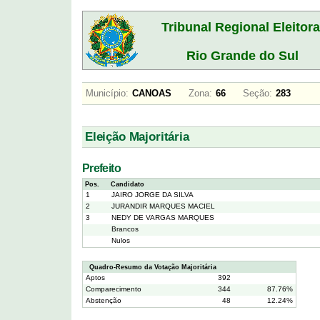
Tribunal Regional Eleitora
Rio Grande do Sul
Município:
CANOAS
Zona:
66
Seção:
283
Eleição Majoritária
Prefeito
Pos.
Candidato
1
JAIRO JORGE DA SILVA
2
JURANDIR MARQUES MACIEL
3
NEDY DE VARGAS MARQUES
Brancos
Nulos
Quadro-Resumo da Votação Majoritária
Aptos
392
Comparecimento
344
87.76%
Abstenção
48
12.24%