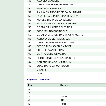
48
ALOISIO BAMBERG
49
CRISTIANO FERREIRA MORAES
50
MARTIN INGO AHLERT
51
PAULO RICARDO PEREIRA SALDANHA
52
RITA DE CASSIA DA SILVA OLIVEIRA
53
MOISES BILHA DE CARVALHO
54
ZULMA JUREMA OSORIO RIBEIRO
55
ROSMARIE LABRES RUTHNER
56
JOSE MAURO ESPINDOLA
57
JANAINA GRAPSKI DA SILVA SARMENTO
58
AURORA OLIVEIRA DA SILVA
59
PEDRO ROBERTO BUENO PINTO
60
JORGE ALONSO DIAS XAVIER
61
JOEL FERNANDES CANTO
62
JARI ROSA DE OLIVEIRA
63
HUGO SIM�ES LAGRANHA NETO
64
ADRIANE RAMOS HARTMANN
65
JOAO BATISTA RODRIGUES
Brancos
Nulos
Legenda - Vereador
Pos.
Partido
1
PT
2
PTB
3
PSDB
4
PP
5
PMDB