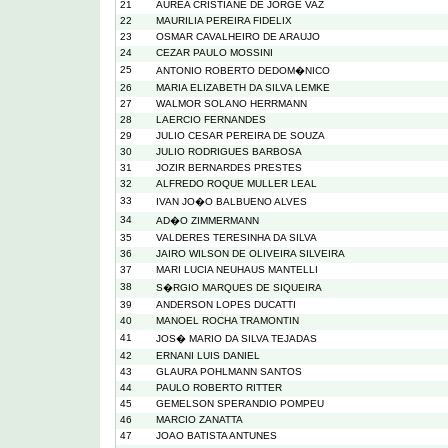
21
AUREA CRISTIANE DE JORGE VAZ
22
MAURILIA PEREIRA FIDELIX
23
OSMAR CAVALHEIRO DE ARAUJO
24
CEZAR PAULO MOSSINI
25
ANTONIO ROBERTO DEDOM�NICO
26
MARIA ELIZABETH DA SILVA LEMKE
27
WALMOR SOLANO HERRMANN
28
LAERCIO FERNANDES
29
JULIO CESAR PEREIRA DE SOUZA
30
JULIO RODRIGUES BARBOSA
31
JOZIR BERNARDES PRESTES
32
ALFREDO ROQUE MULLER LEAL
33
IVAN JO�O BALBUENO ALVES
34
AD�O ZIMMERMANN
35
VALDERES TERESINHA DA SILVA
36
JAIRO WILSON DE OLIVEIRA SILVEIRA
37
MARI LUCIA NEUHAUS MANTELLI
38
S�RGIO MARQUES DE SIQUEIRA
39
ANDERSON LOPES DUCATTI
40
MANOEL ROCHA TRAMONTIN
41
JOS� MARIO DA SILVA TEJADAS
42
ERNANI LUIS DANIEL
43
GLAURA POHLMANN SANTOS
44
PAULO ROBERTO RITTER
45
GEMELSON SPERANDIO POMPEU
46
MARCIO ZANATTA
47
JOAO BATISTA ANTUNES