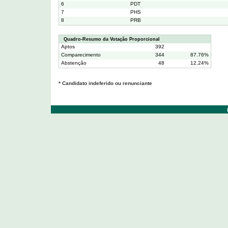
6
PDT
7
PHS
8
PRB
Quadro-Resumo da Votação Proporcional
Aptos
392
Comparecimento
344
87.76%
Abstenção
48
12.24%
* Candidato indeferido ou renunciante