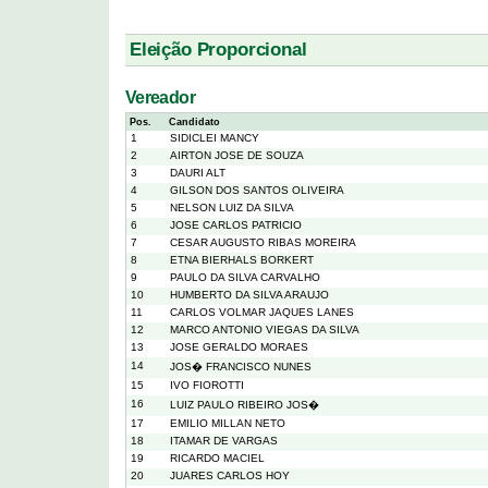
Eleição Proporcional
Vereador
Pos.
Candidato
1
SIDICLEI MANCY
2
AIRTON JOSE DE SOUZA
3
DAURI ALT
4
GILSON DOS SANTOS OLIVEIRA
5
NELSON LUIZ DA SILVA
6
JOSE CARLOS PATRICIO
7
CESAR AUGUSTO RIBAS MOREIRA
8
ETNA BIERHALS BORKERT
9
PAULO DA SILVA CARVALHO
10
HUMBERTO DA SILVA ARAUJO
11
CARLOS VOLMAR JAQUES LANES
12
MARCO ANTONIO VIEGAS DA SILVA
13
JOSE GERALDO MORAES
14
JOS� FRANCISCO NUNES
15
IVO FIOROTTI
16
LUIZ PAULO RIBEIRO JOS�
17
EMILIO MILLAN NETO
18
ITAMAR DE VARGAS
19
RICARDO MACIEL
20
JUARES CARLOS HOY