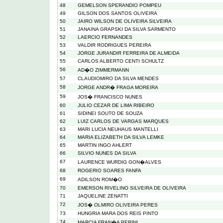
48
GEMELSON SPERANDIO POMPEU
49
GILSON DOS SANTOS OLIVEIRA
50
JAIRO WILSON DE OLIVEIRA SILVEIRA
51
JANAINA GRAPSKI DA SILVA SARMENTO
52
LAERCIO FERNANDES
53
VALDIR RODRIGUES PEREIRA
54
JORGE JURANDIR FERREIRA DE ALMEIDA
55
CARLOS ALBERTO CENTI SCHULTZ
56
AD�O ZIMMERMANN
57
CLAUDIOMIRO DA SILVA MENDES
58
JORGE ANDR� FRAGA MOREIRA
59
JOS� FRANCISCO NUNES
60
JULIO CEZAR DE LIMA RIBEIRO
61
SIDINEI SOUTO DE SOUZA
62
LUIZ CARLOS DE VARGAS MARQUES
63
MARI LUCIA NEUHAUS MANTELLI
64
MARIA ELIZABETH DA SILVA LEMKE
65
MARTIN INGO AHLERT
66
SILVIO NUNES DA SILVA
67
LAURENCE WURDIG GON�ALVES
68
ROGERIO SOARES FANFA
69
ADILSON ROM�O
70
EMERSON RIVELINO SILVEIRA DE OLIVEIRA
71
JAQUELINE ZENATTI
72
JOS� OLMIRO OLIVEIRA PERES
73
HUNGRIA MARA DOS REIS PINTO
74
MARCIA FRAN�A PERINI