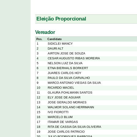
Eleição Proporcional
Vereador
Pos.
Candidato
1
SIDICLEI MANCY
2
DAURI ALT
3
AIRTON JOSE DE SOUZA
4
CESAR AUGUSTO RIBAS MOREIRA
5
NELSON LUIZ DA SILVA
6
ETNA BIERHALS BORKERT
7
JUARES CARLOS HOY
8
PAULO DA SILVA CARVALHO
9
MARCO ANTONIO VIEGAS DA SILVA
10
RICARDO MACIEL
11
GLAURA POHLMANN SANTOS
12
ELY JOSE DE AGUIAR
13
JOSE GERALDO MORAES
14
WALMOR SOLANO HERRMANN
15
IVO FIOROTTI
16
MARCELO BLUM
17
ITAMAR DE VARGAS
18
RITA DE CASSIA DA SILVA OLIVEIRA
19
JOSE CARLOS PATRICIO
20
JULIO RODRIGUES BARBOSA