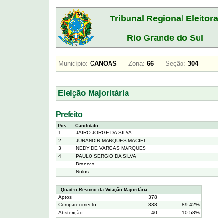
Tribunal Regional Eleitora
Rio Grande do Sul
Município:
CANOAS
Zona:
66
Seção:
304
Eleição Majoritária
Prefeito
Pos.
Candidato
1
JAIRO JORGE DA SILVA
2
JURANDIR MARQUES MACIEL
3
NEDY DE VARGAS MARQUES
4
PAULO SERGIO DA SILVA
Brancos
Nulos
Quadro-Resumo da Votação Majoritária
Aptos
378
Comparecimento
338
89.42%
Abstenção
40
10.58%