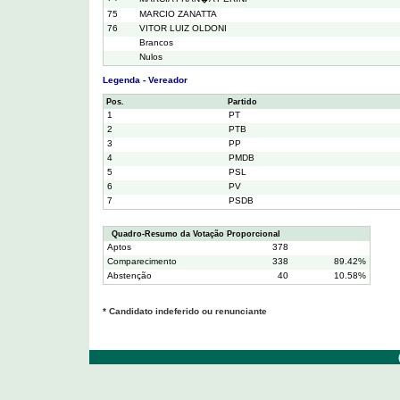
75
MARCIO ZANATTA
76
VITOR LUIZ OLDONI
Brancos
Nulos
Legenda - Vereador
Pos.
Partido
1
PT
2
PTB
3
PP
4
PMDB
5
PSL
6
PV
7
PSDB
Quadro-Resumo da Votação Proporcional
Aptos
378
Comparecimento
338
89.42%
Abstenção
40
10.58%
* Candidato indeferido ou renunciante