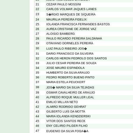
21
CEZAR PAULO MOSSINI
22
CARLOS VOLMAR JAQUES LANES
23
S�RGIO MARQUES DE SIQUEIRA
24
MAURILIA PEREIRA FIDELIX
25
IOLANDA FRANCISCA FERNANDES BASTOS
26
AUREA CRISTIANE DE JORGE VAZ
27
ALOISIO BAMBERG
28
PAULO RICARDO PEREIRA SALDANHA
29
OTAVIANO DORNELES PEREIRA
30
LUIZ PAULO RIBEIRO JOS�
31
DARIO FRANCISCO DA SILVEIRA
32
CARLOS HERON PEDROLO DOS SANTOS
33
JULIO CESAR PEREIRA DE SOUZA
34
JOSE MAURO ESPINDOLA
35
HUMBERTO DA SILVA ARAUJO
36
PEDRO ROBERTO BUENO PINTO
37
MARIA ESTELA PEUCKERT
38
JOS� MARIO DA SILVA TEJADAS
39
OSMAR CAVALHEIRO DE ARAUJO
40
ALFREDO ROQUE MULLER LEAL
41
EMILIO MILLAN NETO
42
ALMIRO RODRIGO GEHRAT
43
GILBERTO LUIS DA MOTTA
44
MARIA IOLANDA KENDZIERSKI
45
VITOR DOS SANTOS RECK
46
ENY CELIRIO PILGER FILHO
47
EUGENIO DA SILVA FOGA�A