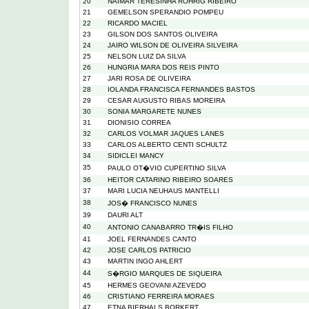
20
NAIMAR TERESINHA ROHRIG RIBEIRO
21
GEMELSON SPERANDIO POMPEU
22
RICARDO MACIEL
23
GILSON DOS SANTOS OLIVEIRA
24
JAIRO WILSON DE OLIVEIRA SILVEIRA
25
NELSON LUIZ DA SILVA
26
HUNGRIA MARA DOS REIS PINTO
27
JARI ROSA DE OLIVEIRA
28
IOLANDA FRANCISCA FERNANDES BASTOS
29
CESAR AUGUSTO RIBAS MOREIRA
30
SONIA MARGARETE NUNES
31
DIONISIO CORREA
32
CARLOS VOLMAR JAQUES LANES
33
CARLOS ALBERTO CENTI SCHULTZ
34
SIDICLEI MANCY
35
PAULO OT�VIO CUPERTINO SILVA
36
HEITOR CATARINO RIBEIRO SOARES
37
MARI LUCIA NEUHAUS MANTELLI
38
JOS� FRANCISCO NUNES
39
DAURI ALT
40
ANTONIO CANABARRO TR�IS FILHO
41
JOEL FERNANDES CANTO
42
JOSE CARLOS PATRICIO
43
MARTIN INGO AHLERT
44
S�RGIO MARQUES DE SIQUEIRA
45
HERMES GEOVANI AZEVEDO
46
CRISTIANO FERREIRA MORAES
47
ETNA BIERHALS BORKERT