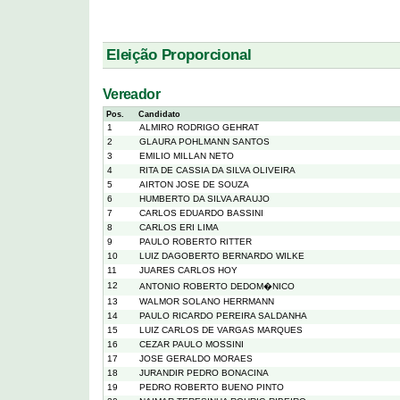
Eleição Proporcional
Vereador
Pos.
Candidato
1
ALMIRO RODRIGO GEHRAT
2
GLAURA POHLMANN SANTOS
3
EMILIO MILLAN NETO
4
RITA DE CASSIA DA SILVA OLIVEIRA
5
AIRTON JOSE DE SOUZA
6
HUMBERTO DA SILVA ARAUJO
7
CARLOS EDUARDO BASSINI
8
CARLOS ERI LIMA
9
PAULO ROBERTO RITTER
10
LUIZ DAGOBERTO BERNARDO WILKE
11
JUARES CARLOS HOY
12
ANTONIO ROBERTO DEDOM�NICO
13
WALMOR SOLANO HERRMANN
14
PAULO RICARDO PEREIRA SALDANHA
15
LUIZ CARLOS DE VARGAS MARQUES
16
CEZAR PAULO MOSSINI
17
JOSE GERALDO MORAES
18
JURANDIR PEDRO BONACINA
19
PEDRO ROBERTO BUENO PINTO