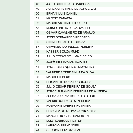
48
JULIO RODRIGUES BARBOSA
49
AUREA CRISTIANE DE JORGE VAZ
50
ERNANI LUIS DANIEL
51
MARCIO ZANATTA
52
MARCO ANTONIO FIGUEIRO
53
MOISES BILHA DE CARVALHO
54
OSMAR CAVALHEIRO DE ARAUJO
55
JOZIR BERNARDES PRESTES
56
SIDINEI SOUTO DE SOUZA
57
OTAVIANO DORNELES PEREIRA
58
NASSER SOUZA MUHD
59
JULIO CEZAR DE LIMA RIBEIRO
60
JOS� NESTOR DE MORAES
61
JORGE ANDR� FRAGA MOREIRA
62
VALDERES TERESINHA DA SILVA
63
MARCELO BLUM
64
ELISABETE ROSA RODRIGUES
65
JULIO CESAR PEREIRA DE SOUZA
66
JORGE JURANDIR FERREIRA DE ALMEIDA
67
ZULMA JUREMA OSORIO RIBEIRO
68
VALDIR RODRIGUES PEREIRA
69
ROSMARIE LABRES RUTHNER
70
PRISCILA DE FATIMA GON�ALVES
71
MANOEL ROCHA TRAMONTIN
72
LUIZ HENRIQUE PETTER
73
LAERCIO FERNANDES
74
GERSON LUIZ DA SILVA