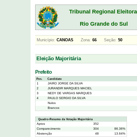
Tribunal Regional Eleitora
Rio Grande do Sul
Município:
CANOAS
Zona:
66
Seção:
50
Eleição Majoritária
Prefeito
Pos.
Candidato
1
JAIRO JORGE DA SILVA
2
JURANDIR MARQUES MACIEL
3
NEDY DE VARGAS MARQUES
4
PAULO SERGIO DA SILVA
Nulos
Brancos
Quadro-Resumo da Votação Majoritária
Aptos
352
Comparecimento
304
86.36%
Abstenção
48
13.64%