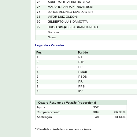
75
AURORA OLIVEIRA DA SILVA
76
MARIA IOLANDA KENDZIERSKI
77
JORGE ALONSO DIAS XAVIER
78
VITOR LUIZ OLDONI
79
GILBERTO LUIS DA MOTTA
80
HUGO SIM�ES LAGRANHA NETO
Brancos
Nulos
Legenda - Vereador
Pos.
Partido
1
PT
2
PTB
3
PP
4
PMDB
5
PSDB
6
PR
7
PPS
8
PV
Quadro-Resumo da Votação Proporcional
Aptos
352
Comparecimento
304
86.36%
Abstenção
48
13.64%
* Candidato indeferido ou renunciante