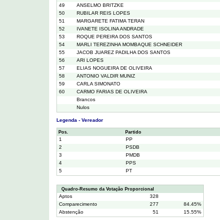
49
ANSELMO BRITZKE
50
RUBILAR REIS LOPES
51
MARGARETE FATIMA TERAN
52
IVANETE ISOLINA ANDRADE
53
ROQUE PEREIRA DOS SANTOS
54
MARLI TEREZINHA MOMBAQUE SCHNEIDER
55
JACOB JUAREZ PADILHA DOS SANTOS
56
ARI LOPES
57
ELIAS NOGUEIRA DE OLIVEIRA
58
ANTONIO VALDIR MUNIZ
59
CARLA SIMONATO
60
CARMO FARIAS DE OLIVEIRA
Brancos
Nulos
Legenda - Vereador
Pos.
Partido
1
PP
2
PSDB
3
PMDB
4
PPS
5
PT
Quadro-Resumo da Votação Proporcional
Aptos
328
Comparecimento
277
84.45%
Abstenção
51
15.55%