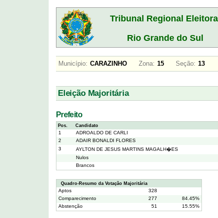
Tribunal Regional Eleitora
Rio Grande do Sul
Município:
CARAZINHO
Zona:
15
Seção:
13
Eleição Majoritária
Prefeito
Pos.
Candidato
1
ADROALDO DE CARLI
2
ADAIR BONALDI FLORES
3
AYLTON DE JESUS MARTINS MAGALH�ES
Nulos
Brancos
Quadro-Resumo da Votação Majoritária
Aptos
328
Comparecimento
277
84.45%
Abstenção
51
15.55%