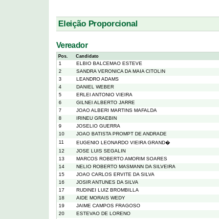
Eleição Proporcional
Vereador
Pos.
Candidato
1
ELBIO BALCEMAO ESTEVE
2
SANDRA VERONICA DA MAIA CITOLIN
3
LEANDRO ADAMS
4
DANIEL WEBER
5
ERLEI ANTONIO VIEIRA
6
GILNEI ALBERTO JARRE
7
JOAO ALBERI MARTINS MAFALDA
8
IRINEU GRAEBIN
9
JOSELIO GUERRA
10
JOAO BATISTA PROMPT DE ANDRADE
11
EUGENIO LEONARDO VIEIRA GRAND�
12
JOSE LUIS SEGALIN
13
MARCOS ROBERTO AMORIM SOARES
14
NELIO ROBERTO MASMANN DA SILVEIRA
15
JOAO CARLOS ERVITE DA SILVA
16
JOSIR ANTUNES DA SILVA
17
RUDINEI LUIZ BROMBILLA
18
AIDE MORAIS WEDY
19
JAIME CAMPOS FRAGOSO
20
ESTEVAO DE LORENO