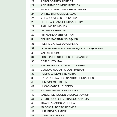
21
PERCI SOARES PEREIRA
22
ADEJARME REINEHR PEREIRA
23
MARCO AURELIO KOCHENBORGER
24
DANIEL DA ROSA ESLABAO
25
VELCI GOMES DE OLIVEIRA
26
DOUGLAS SAMUEL ROVADOSKY
27
PAULINO DE MOURA
28
ORLANDO FERRARI
29
NEI RUBILAR SEBASTIANI
30
FELIPE MARTIMIANO S�LVIA
31
FELIPE CARLESSO GERLING
32
GILMAR FERNANDO DE MESQUITA GON�ALVES
33
VALDIR THUMS
34
JOSE JAIRO SCHERER DOS SANTOS
35
EDIR CHITOLINA
36
VALTER RICARDO SOUZA PEREIRA
37
CLAUDIO AUGUSTO DOS SANTOS
38
PEDRO LADEMIR TEIXEIRA
39
KATIA REGINA DOS SANTOS FERNANDES
40
LUIZ VOLMAR KLEIN
41
LUCAS CABRAL RIBEIRO
42
SILVANA SANTOS DE MOURA
43
VANDERLEI EUGENIO LOPES JUNIOR
44
VITOR HUGO OLIVEIRA DOS SANTOS
45
OTAVIO AZAMBUJA ROCHA
46
MARCIO ALBERTO HERMES
47
LUIZ PEDRO SANDRI
48
CLARICE CORREA