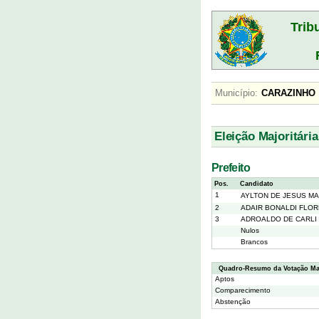
Trib
Município:
CARAZIN
Eleição Majoritária
Prefeito
Pos.
Candidato
1
AYLTON DE JESUS M
2
ADAIR BONALDI FLO
3
ADROALDO DE CARLI
Nulos
Brancos
Quadro-Resumo da Votação Maj
Aptos
Comparecimento
Abstenção