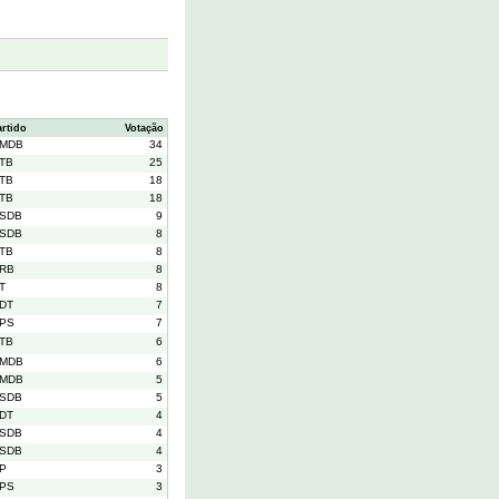
artido
Votação
MDB
34
TB
25
TB
18
TB
18
SDB
9
SDB
8
TB
8
RB
8
T
8
DT
7
PS
7
TB
6
MDB
6
MDB
5
SDB
5
DT
4
SDB
4
SDB
4
P
3
PS
3