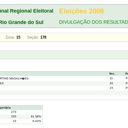
Eleições 2008
unal Regional Eleitoral
Rio Grande do Sul
DIVULGAÇÃO DOS RESULTA
HO
Zona:
15
Seção:
178
Nro.
P
11
P
ARTINS MAGALH�ES
RES
45
P
15
P
oritária
273
250
91.58%
23
8.42%