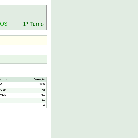
DOS
1º Turno
artido
Votação
P
106
SDB
70
MDB
61
11
2