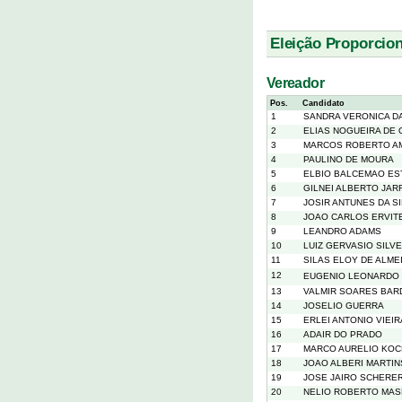
Eleição Proporcion
Vereador
Pos.
Candidato
1
SANDRA VERONICA DA
2
ELIAS NOGUEIRA DE 
3
MARCOS ROBERTO A
4
PAULINO DE MOURA
5
ELBIO BALCEMAO ES
6
GILNEI ALBERTO JAR
7
JOSIR ANTUNES DA SI
8
JOAO CARLOS ERVITE
9
LEANDRO ADAMS
10
LUIZ GERVASIO SILVE
11
SILAS ELOY DE ALME
12
EUGENIO LEONARDO 
13
VALMIR SOARES BAR
14
JOSELIO GUERRA
15
ERLEI ANTONIO VIEIR
16
ADAIR DO PRADO
17
MARCO AURELIO KO
18
JOAO ALBERI MARTIN
19
JOSE JAIRO SCHERE
20
NELIO ROBERTO MAS