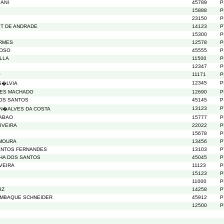
IANI
45789
P
15888
P
23150
P
PT DE ANDRADE
14123
P
15300
P
ERMES
12578
P
GOSO
45555
P
ILLA
11500
P
12347
P
O
11171
P
12345
P
S�LVIA
UES MACHADO
12690
P
OS SANTOS
45145
P
13123
P
N�ALVES DA COSTA
LABAO
15777
P
IVEIRA
22022
P
15678
P
 MOURA
13456
P
SANTOS FERNANDES
13103
P
LHA DOS SANTOS
45045
P
VEIRA
11123
P
15123
P
11000
P
IZ
14258
P
OMBAQUE SCHNEIDER
45912
P
12500
P