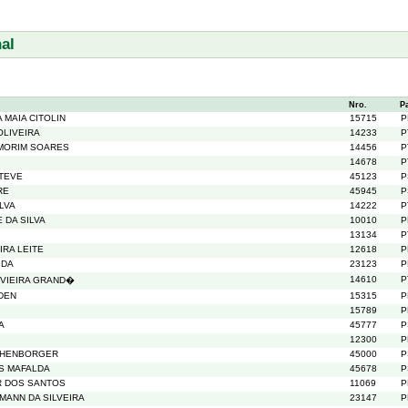
al
Nro.
P
 MAIA CITOLIN
15715
P
OLIVEIRA
14233
P
MORIM SOARES
14456
P
14678
P
TEVE
45123
P
RE
45945
P
LVA
14222
P
 DA SILVA
10010
P
13134
P
IRA LEITE
12618
P
IDA
23123
P
14610
P
VIEIRA GRAND�
DEN
15315
P
15789
P
A
45777
P
12300
P
CHENBORGER
45000
P
S MAFALDA
45678
P
R DOS SANTOS
11069
P
MANN DA SILVEIRA
23147
P