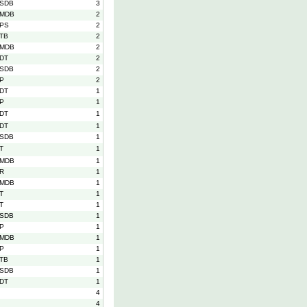
SDB
3
MDB
2
PS
2
TB
2
MDB
2
DT
2
SDB
2
P
2
DT
1
P
1
DT
1
DT
1
SDB
1
T
1
MDB
1
R
1
MDB
1
T
1
T
1
SDB
1
P
1
MDB
1
P
1
TB
1
SDB
1
DT
1
4
4