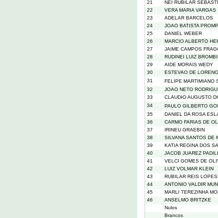
21
NEI RUBILAR SEBAST
22
VERA MARIA VARGAS
23
ADELAR BARCELOS
24
JOAO BATISTA PROM
25
DANIEL WEBER
26
MARCIO ALBERTO H
27
JAIME CAMPOS FRA
28
RUDINEI LUIZ BROMB
29
AIDE MORAIS WEDY
30
ESTEVAO DE LOREN
31
FELIPE MARTIMIANO 
32
JOAO NETO RODRIG
33
CLAUDIO AUGUSTO D
34
PAULO GILBERTO GO
35
DANIEL DA ROSA ES
36
CARMO FARIAS DE OL
37
IRINEU GRAEBIN
38
SILVANA SANTOS DE
39
KATIA REGINA DOS 
40
JACOB JUAREZ PADI
41
VELCI GOMES DE OLI
42
LUIZ VOLMAR KLEIN
43
RUBILAR REIS LOPES
44
ANTONIO VALDIR MUN
45
MARLI TEREZINHA M
46
ANSELMO BRITZKE
Nulos
Brancos