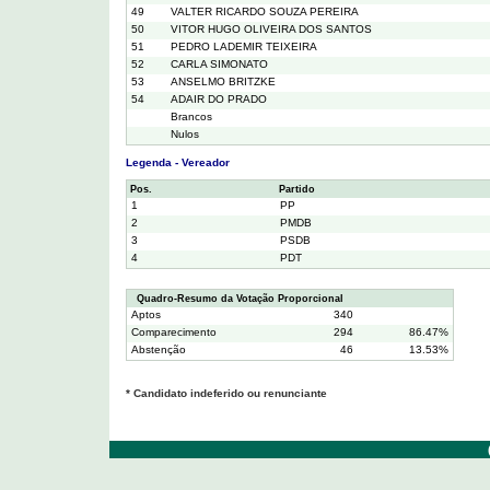
49
VALTER RICARDO SOUZA PEREIRA
50
VITOR HUGO OLIVEIRA DOS SANTOS
51
PEDRO LADEMIR TEIXEIRA
52
CARLA SIMONATO
53
ANSELMO BRITZKE
54
ADAIR DO PRADO
Brancos
Nulos
Legenda - Vereador
Pos.
Partido
1
PP
2
PMDB
3
PSDB
4
PDT
Quadro-Resumo da Votação Proporcional
Aptos
340
Comparecimento
294
86.47%
Abstenção
46
13.53%
* Candidato indeferido ou renunciante