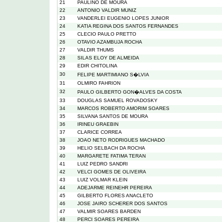
21
PAULINO DE MOURA
22
ANTONIO VALDIR MUNIZ
23
VANDERLEI EUGENIO LOPES JUNIOR
24
KATIA REGINA DOS SANTOS FERNANDES
25
CLECIO PAULO PRETTO
26
OTAVIO AZAMBUJA ROCHA
27
VALDIR THUMS
28
SILAS ELOY DE ALMEIDA
29
EDIR CHITOLINA
30
FELIPE MARTIMIANO S�LVIA
31
OLMIRO FAHRION
32
PAULO GILBERTO GON�ALVES DA COSTA
33
DOUGLAS SAMUEL ROVADOSKY
34
MARCOS ROBERTO AMORIM SOARES
35
SILVANA SANTOS DE MOURA
36
IRINEU GRAEBIN
37
CLARICE CORREA
38
JOAO NETO RODRIGUES MACHADO
39
HELIO SELBACH DA ROCHA
40
MARGARETE FATIMA TERAN
41
LUIZ PEDRO SANDRI
42
VELCI GOMES DE OLIVEIRA
43
LUIZ VOLMAR KLEIN
44
ADEJARME REINEHR PEREIRA
45
GILBERTO FLORES ANACLETO
46
JOSE JAIRO SCHERER DOS SANTOS
47
VALMIR SOARES BARDEN
48
PERCI SOARES PEREIRA