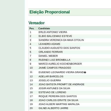
Eleição Proporcional
Vereador
Pos.
Candidato
1
ERLEI ANTONIO VIEIRA
2
ELBIO BALCEMAO ESTEVE
3
SANDRA VERONICA DA MAIA CITOLIN
4
LEANDRO ADAMS
5
CLAUDIO AUGUSTO DOS SANTOS
6
ORLANDO FERRARI
7
DANIEL WEBER
8
RUDINEI LUIZ BROMBILLA
9
MARCO AURELIO KOCHENBORGER
10
JAIME CAMPOS FRAGOSO
11
EUGENIO LEONARDO VIEIRA GRAND�
12
ADELAR BARCELOS
13
JOSELIO GUERRA
14
JOAO BATISTA PROMPT DE ANDRADE
15
JOSIR ANTUNES DA SILVA
16
ESTEVAO DE LORENO
17
ROQUE PEREIRA DOS SANTOS
18
JOAO CARLOS ERVITE DA SILVA
19
JOAO ALBERI MARTINS MAFALDA
20
GILNEI ALBERTO JARRE