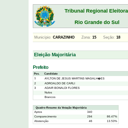
Tribunal Regional Eleitora
Rio Grande do Sul
Município:
CARAZINHO
Zona:
15
Seção:
18
Eleição Majoritária
Prefeito
Pos.
Candidato
1
AYLTON DE JESUS MARTINS MAGALH�ES
2
ADROALDO DE CARLI
3
ADAIR BONALDI FLORES
Nulos
Brancos
Quadro-Resumo da Votação Majoritária
Aptos
340
Comparecimento
294
86.47%
Abstenção
46
13.53%