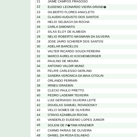
21
JAIME CAMPOS FRAGOSO
22
EUGENIO LEONARDO VIEIRA GRAND�
23
GILBERTO FLORES ANACLETO
24
CLAUDIO AUGUSTO DOS SANTOS
25
HELIO SELBACH DA ROCHA
26
CARLA SIMONATO
27
SILAS ELOY DE ALMEIDA
28
NELIO ROBERTO MASMANN DA SILVEIRA
29
JOSE JAIRO SCHERER DOS SANTOS
30
ADELAR BARCELOS
31
VALTER RICARDO SOUZA PEREIRA
32
MARCO AURELIO KOCHENBORGER
33
PAULINO DE MOURA
34
ANTONIO VALDIR MUNIZ
35
FELIPE CARLESSO GERLING
36
SANDRA VERONICA DA MAIA CITOLIN
37
ORLANDO FERRARI
38
IRINEU GRAEBIN
39
CLECIO PAULO PRETTO
40
PEDRO LADEMIR TEIXEIRA
41
LUIZ GERVASIO SILVEIRA LEITE
42
DOUGLAS SAMUEL ROVADOSKY
43
VELCI GOMES DE OLIVEIRA
44
OTAVIO AZAMBUJA ROCHA
45
VANDERLEI EUGENIO LOPES JUNIOR
46
SOLENI DE F�TIMA KRAEMER
47
CARMO FARIAS DE OLIVEIRA
48
DANIEL DA ROSA ESLABAO