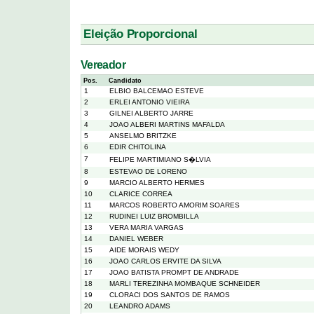
Eleição Proporcional
Vereador
Pos.
Candidato
1
ELBIO BALCEMAO ESTEVE
2
ERLEI ANTONIO VIEIRA
3
GILNEI ALBERTO JARRE
4
JOAO ALBERI MARTINS MAFALDA
5
ANSELMO BRITZKE
6
EDIR CHITOLINA
7
FELIPE MARTIMIANO S�LVIA
8
ESTEVAO DE LORENO
9
MARCIO ALBERTO HERMES
10
CLARICE CORREA
11
MARCOS ROBERTO AMORIM SOARES
12
RUDINEI LUIZ BROMBILLA
13
VERA MARIA VARGAS
14
DANIEL WEBER
15
AIDE MORAIS WEDY
16
JOAO CARLOS ERVITE DA SILVA
17
JOAO BATISTA PROMPT DE ANDRADE
18
MARLI TEREZINHA MOMBAQUE SCHNEIDER
19
CLORACI DOS SANTOS DE RAMOS
20
LEANDRO ADAMS