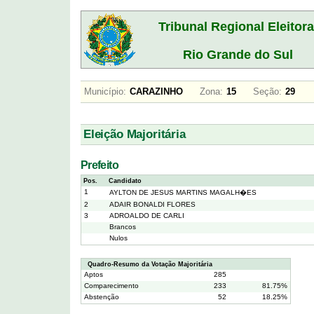
Tribunal Regional Eleitora
Rio Grande do Sul
Município:
CARAZINHO
Zona:
15
Seção:
29
Eleição Majoritária
Prefeito
Pos.
Candidato
1
AYLTON DE JESUS MARTINS MAGALH�ES
2
ADAIR BONALDI FLORES
3
ADROALDO DE CARLI
Brancos
Nulos
Quadro-Resumo da Votação Majoritária
Aptos
285
Comparecimento
233
81.75%
Abstenção
52
18.25%