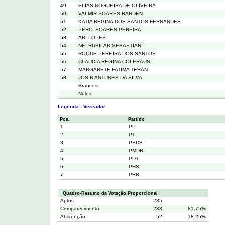
49
ELIAS NOGUEIRA DE OLIVEIRA
50
VALMIR SOARES BARDEN
51
KATIA REGINA DOS SANTOS FERNANDES
52
PERCI SOARES PEREIRA
53
ARI LOPES
54
NEI RUBILAR SEBASTIANI
55
ROQUE PEREIRA DOS SANTOS
56
CLAUDIA REGINA COLERAUS
57
MARGARETE FATIMA TERAN
58
JOSIR ANTUNES DA SILVA
Brancos
Nulos
Legenda - Vereador
Pos.
Partido
1
PP
2
PT
3
PSDB
4
PMDB
5
PDT
6
PHS
7
PRB
Quadro-Resumo da Votação Proporcional
Aptos
285
Comparecimento
233
81.75%
Abstenção
52
18.25%