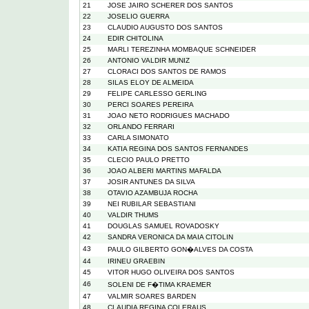
21
JOSE JAIRO SCHERER DOS SANTOS
22
JOSELIO GUERRA
23
CLAUDIO AUGUSTO DOS SANTOS
24
EDIR CHITOLINA
25
MARLI TEREZINHA MOMBAQUE SCHNEIDER
26
ANTONIO VALDIR MUNIZ
27
CLORACI DOS SANTOS DE RAMOS
28
SILAS ELOY DE ALMEIDA
29
FELIPE CARLESSO GERLING
30
PERCI SOARES PEREIRA
31
JOAO NETO RODRIGUES MACHADO
32
ORLANDO FERRARI
33
CARLA SIMONATO
34
KATIA REGINA DOS SANTOS FERNANDES
35
CLECIO PAULO PRETTO
36
JOAO ALBERI MARTINS MAFALDA
37
JOSIR ANTUNES DA SILVA
38
OTAVIO AZAMBUJA ROCHA
39
NEI RUBILAR SEBASTIANI
40
VALDIR THUMS
41
DOUGLAS SAMUEL ROVADOSKY
42
SANDRA VERONICA DA MAIA CITOLIN
43
PAULO GILBERTO GON�ALVES DA COSTA
44
IRINEU GRAEBIN
45
VITOR HUGO OLIVEIRA DOS SANTOS
46
SOLENI DE F�TIMA KRAEMER
47
VALMIR SOARES BARDEN
48
CLAUDIA REGINA COLERAUS