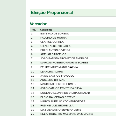
Eleição Proporcional
Vereador
Pos.
Candidato
1
ESTEVAO DE LORENO
2
PAULINO DE MOURA
3
CLARICE CORREA
4
GILNEI ALBERTO JARRE
5
ERLEI ANTONIO VIEIRA
6
ADELAR BARCELOS
7
JOAO BATISTA PROMPT DE ANDRADE
8
MARCOS ROBERTO AMORIM SOARES
9
FELIPE MARTIMIANO S�LVIA
10
LEANDRO ADAMS
11
JAIME CAMPOS FRAGOSO
12
ANSELMO BRITZKE
13
MARCIO ALBERTO HERMES
14
JOAO CARLOS ERVITE DA SILVA
15
EUGENIO LEONARDO VIEIRA GRAND�
16
ELBIO BALCEMAO ESTEVE
17
MARCO AURELIO KOCHENBORGER
18
RUDINEI LUIZ BROMBILLA
19
LUIZ GERVASIO SILVEIRA LEITE
20
NELIO ROBERTO MASMANN DA SILVEIRA