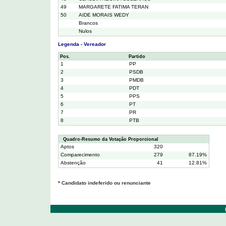
49
MARGARETE FATIMA TERAN
50
AIDE MORAIS WEDY
Brancos
Nulos
Legenda - Vereador
Pos.
Partido
1
PP
2
PSDB
3
PMDB
4
PDT
5
PPS
6
PT
7
PR
8
PTB
Quadro-Resumo da Votação Proporcional
Aptos
320
Comparecimento
279
87.19%
Abstenção
41
12.81%
* Candidato indeferido ou renunciante