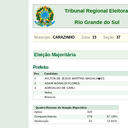
Tribunal Regional Eleitora
Rio Grande do Sul
Município:
CARAZINHO
Zona:
15
Seção:
37
Eleição Majoritária
Prefeito
Pos.
Candidato
1
AYLTON DE JESUS MARTINS MAGALH�ES
2
ADAIR BONALDI FLORES
3
ADROALDO DE CARLI
Nulos
Brancos
Quadro-Resumo da Votação Majoritária
Aptos
320
Comparecimento
279
87.19%
Abstenção
41
12.81%