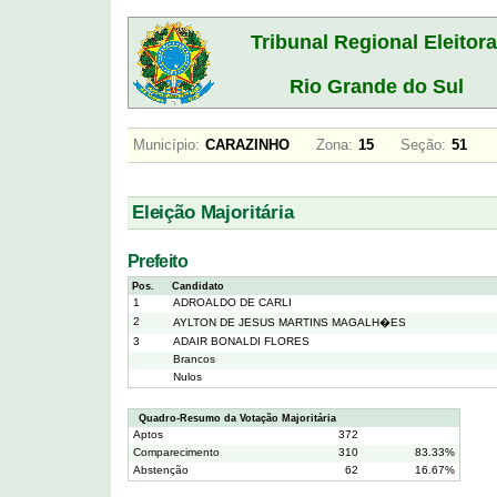
Tribunal Regional Eleitora
Rio Grande do Sul
Município:
CARAZINHO
Zona:
15
Seção:
51
Eleição Majoritária
Prefeito
Pos.
Candidato
1
ADROALDO DE CARLI
2
AYLTON DE JESUS MARTINS MAGALH�ES
3
ADAIR BONALDI FLORES
Brancos
Nulos
Quadro-Resumo da Votação Majoritária
Aptos
372
Comparecimento
310
83.33%
Abstenção
62
16.67%