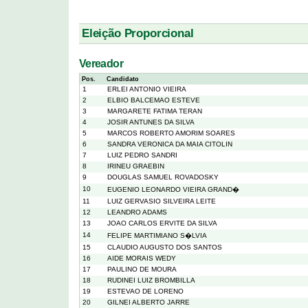
Eleição Proporcional
Vereador
Pos.
Candidato
1
ERLEI ANTONIO VIEIRA
2
ELBIO BALCEMAO ESTEVE
3
MARGARETE FATIMA TERAN
4
JOSIR ANTUNES DA SILVA
5
MARCOS ROBERTO AMORIM SOARES
6
SANDRA VERONICA DA MAIA CITOLIN
7
LUIZ PEDRO SANDRI
8
IRINEU GRAEBIN
9
DOUGLAS SAMUEL ROVADOSKY
10
EUGENIO LEONARDO VIEIRA GRAND�
11
LUIZ GERVASIO SILVEIRA LEITE
12
LEANDRO ADAMS
13
JOAO CARLOS ERVITE DA SILVA
14
FELIPE MARTIMIANO S�LVIA
15
CLAUDIO AUGUSTO DOS SANTOS
16
AIDE MORAIS WEDY
17
PAULINO DE MOURA
18
RUDINEI LUIZ BROMBILLA
19
ESTEVAO DE LORENO
20
GILNEI ALBERTO JARRE