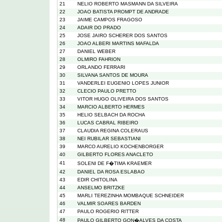
21
NELIO ROBERTO MASMANN DA SILVEIRA
22
JOAO BATISTA PROMPT DE ANDRADE
23
JAIME CAMPOS FRAGOSO
24
ADAIR DO PRADO
25
JOSE JAIRO SCHERER DOS SANTOS
26
JOAO ALBERI MARTINS MAFALDA
27
DANIEL WEBER
28
OLMIRO FAHRION
29
ORLANDO FERRARI
30
SILVANA SANTOS DE MOURA
31
VANDERLEI EUGENIO LOPES JUNIOR
32
CLECIO PAULO PRETTO
33
VITOR HUGO OLIVEIRA DOS SANTOS
34
MARCIO ALBERTO HERMES
35
HELIO SELBACH DA ROCHA
36
LUCAS CABRAL RIBEIRO
37
CLAUDIA REGINA COLERAUS
38
NEI RUBILAR SEBASTIANI
39
MARCO AURELIO KOCHENBORGER
40
GILBERTO FLORES ANACLETO
41
SOLENI DE F�TIMA KRAEMER
42
DANIEL DA ROSA ESLABAO
43
EDIR CHITOLINA
44
ANSELMO BRITZKE
45
MARLI TEREZINHA MOMBAQUE SCHNEIDER
46
VALMIR SOARES BARDEN
47
PAULO ROGERIO RITTER
48
PAULO GILBERTO GON�ALVES DA COSTA