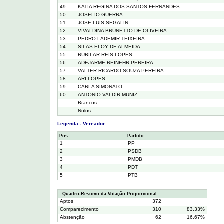
49
KATIA REGINA DOS SANTOS FERNANDES
50
JOSELIO GUERRA
51
JOSE LUIS SEGALIN
52
VIVALDINA BRUNETTO DE OLIVEIRA
53
PEDRO LADEMIR TEIXEIRA
54
SILAS ELOY DE ALMEIDA
55
RUBILAR REIS LOPES
56
ADEJARME REINEHR PEREIRA
57
VALTER RICARDO SOUZA PEREIRA
58
ARI LOPES
59
CARLA SIMONATO
60
ANTONIO VALDIR MUNIZ
Brancos
Nulos
Legenda - Vereador
Pos.
Partido
1
PP
2
PSDB
3
PMDB
4
PDT
5
PTB
Quadro-Resumo da Votação Proporcional
Aptos
372
Comparecimento
310
83.33%
Abstenção
62
16.67%