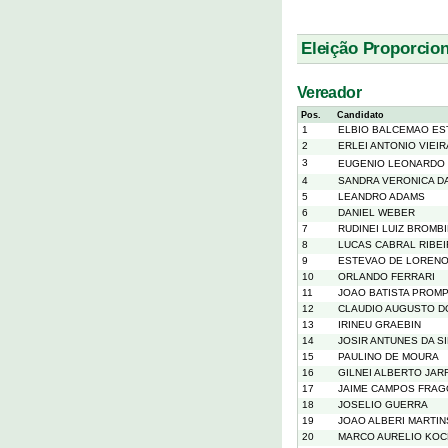
Eleição Proporcion
Vereador
Pos.
Candidato
1
ELBIO BALCEMAO ES
2
ERLEI ANTONIO VIEIR
3
EUGENIO LEONARDO 
4
SANDRA VERONICA DA
5
LEANDRO ADAMS
6
DANIEL WEBER
7
RUDINEI LUIZ BROMB
8
LUCAS CABRAL RIBE
9
ESTEVAO DE LOREN
10
ORLANDO FERRARI
11
JOAO BATISTA PROM
12
CLAUDIO AUGUSTO D
13
IRINEU GRAEBIN
14
JOSIR ANTUNES DA SI
15
PAULINO DE MOURA
16
GILNEI ALBERTO JAR
17
JAIME CAMPOS FRA
18
JOSELIO GUERRA
19
JOAO ALBERI MARTIN
20
MARCO AURELIO KO