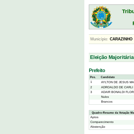
Trib
Município:
CARAZIN
Eleição Majoritária
Prefeito
Pos.
Candidato
1
AYLTON DE JESUS M
2
ADROALDO DE CARLI
3
ADAIR BONALDI FLO
Nulos
Brancos
Quadro-Resumo da Votação Maj
Aptos
Comparecimento
Abstenção