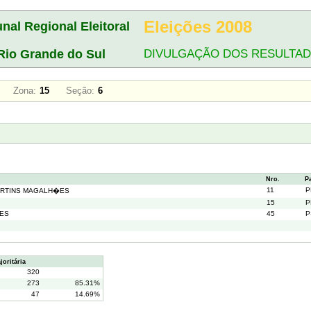
Eleições 2008
unal Regional Eleitoral
Rio Grande do Sul
DIVULGAÇÃO DOS RESULTA
HO
Zona:
15
Seção:
6
Nro.
P
11
P
ARTINS MAGALH�ES
15
P
RES
45
P
oritária
320
273
85.31%
47
14.69%