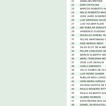
21
ANSELMO BRITZKE
22
EDIR CHITOLINA
23
MARCOS ROBERTO A
24
NELIO ROBERTO MAS
25
JOSE JAIRO SCHERE
26
LUIZ GERVASIO SILVE
27
LUIZ VOLMAR KLEIN
28
NEI RUBILAR SEBAST
29
VANDERLEI EUGENIO
30
DOUGLAS SAMUEL R
31
FELIPE MARTIMIANO 
32
AIDE MORAIS WEDY
33
SILAS ELOY DE ALME
34
FELIPE CARLESSO G
35
MARCIO ALBERTO H
36
MARLI TEREZINHA M
37
JOSE LUIS SEGALIN
38
CARLA SIMONATO
39
VELCI GOMES DE OLI
40
LUIZ PEDRO SANDRI
41
RUBILAR REIS LOPES
42
VERA MARIA VARGAS
43
SILVANA SANTOS DE
44
PAULO ROGERIO RIT
45
PAULO GILBERTO GO
46
OLMIRO FAHRION
47
KATIA REGINA DOS 
48
DANIEL DA ROSA ES