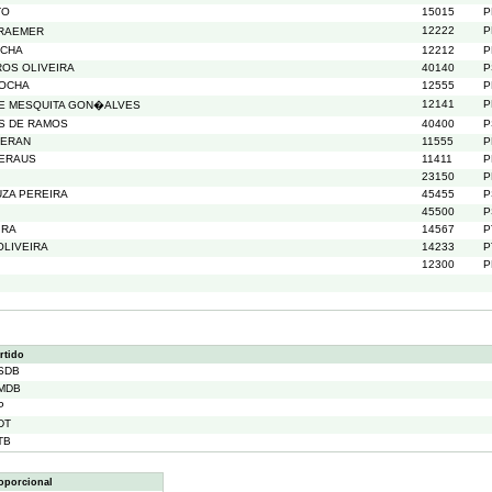
TO
15015
P
12222
P
KRAEMER
OCHA
12212
P
OS OLIVEIRA
40140
P
ROCHA
12555
P
12141
P
E MESQUITA GON�ALVES
S DE RAMOS
40400
P
TERAN
11555
P
LERAUS
11411
P
23150
P
UZA PEREIRA
45455
P
45500
P
IRA
14567
P
OLIVEIRA
14233
P
12300
P
rtido
SDB
MDB
P
DT
TB
oporcional