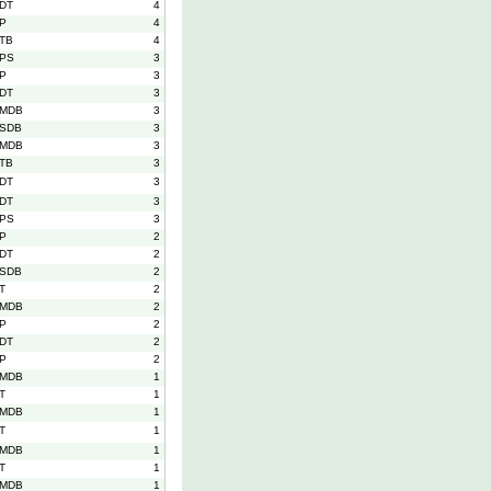
DT
4
P
4
TB
4
PS
3
P
3
DT
3
MDB
3
SDB
3
MDB
3
TB
3
DT
3
DT
3
PS
3
P
2
DT
2
SDB
2
T
2
MDB
2
P
2
DT
2
P
2
MDB
1
T
1
MDB
1
T
1
MDB
1
T
1
MDB
1