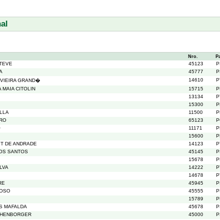
al
Nro.
P
TEVE
45123
P
A
45777
P
14610
P
VIEIRA GRAND�
 MAIA CITOLIN
15715
P
13134
P
15300
P
ILLA
11500
P
IRO
65123
P
O
11171
P
15600
P
PT DE ANDRADE
14123
P
OS SANTOS
45145
P
15678
P
LVA
14222
P
14678
P
RE
45945
P
GOSO
45555
P
15789
P
S MAFALDA
45678
P
CHENBORGER
45000
P