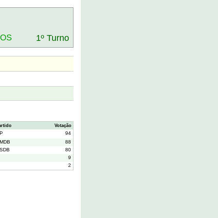
DOS
1º Turno
artido
Votação
P
94
MDB
88
SDB
80
9
2