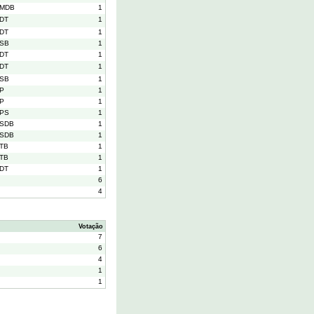
MDB
1
DT
1
DT
1
SB
1
DT
1
DT
1
SB
1
P
1
P
1
PS
1
SDB
1
SDB
1
TB
1
TB
1
DT
1
6
4
Votação
7
6
4
1
1