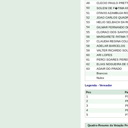
49
CLECIO PAULO PRET
50
SOLENI DE F�TIMA 
51
OTAVIO AZAMBUJA R
52
JOAO CARLOS QUADR
53
HELIO SELBACH DA 
54
GILMAR FERNANDO D
55
CLORACI DOS SANTO
56
MARGARETE FATIMA 
57
CLAUDIA REGINA CO
58
ADELAR BARCELOS
59
VALTER RICARDO SO
60
ARI LOPES
61
PERCI SOARES PERE
62
ELIAS NOGUEIRA DE 
63
ADAIR DO PRADO
Brancos
Nulos
Legenda - Vereador
Pos.
Pa
1
P
2
P
3
P
4
P
5
P
Quadro-Resumo da Votação Pr