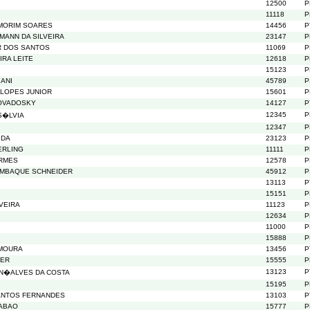
12500
P
11118
P
MORIM SOARES
14456
P
MANN DA SILVEIRA
23147
P
R DOS SANTOS
11069
P
IRA LEITE
12618
P
15123
P
IANI
45789
P
 LOPES JUNIOR
15601
P
OVADOSKY
14127
P
12345
P
S�LVIA
12347
P
IDA
23123
P
ERLING
11111
P
ERMES
12578
P
OMBAQUE SCHNEIDER
45912
P
13113
P
15151
P
VEIRA
11123
P
12634
P
11000
P
15888
P
 MOURA
13456
P
TER
15555
P
13123
P
N�ALVES DA COSTA
15195
P
SANTOS FERNANDES
13103
P
LABAO
15777
P