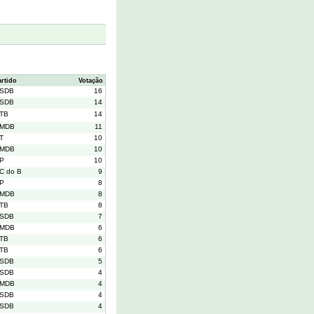
artido
Votação
SDB
16
SDB
14
TB
14
MDB
11
T
10
MDB
10
P
10
C do B
9
P
8
MDB
8
TB
8
SDB
7
MDB
6
TB
6
TB
6
SDB
5
SDB
4
MDB
4
SDB
4
SDB
4