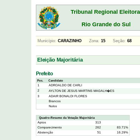
Tribunal Regional Eleitora
Rio Grande do Sul
Município:
CARAZINHO
Zona:
15
Seção:
68
Eleição Majoritária
Prefeito
Pos.
Candidato
1
ADROALDO DE CARLI
2
AYLTON DE JESUS MARTINS MAGALH�ES
3
ADAIR BONALDI FLORES
Brancos
Nulos
Quadro-Resumo da Votação Majoritária
Aptos
313
Comparecimento
262
83.71%
Abstenção
51
16.29%