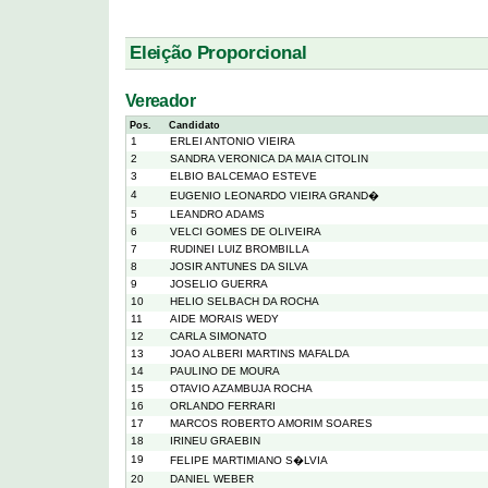
Eleição Proporcional
Vereador
Pos.
Candidato
1
ERLEI ANTONIO VIEIRA
2
SANDRA VERONICA DA MAIA CITOLIN
3
ELBIO BALCEMAO ESTEVE
4
EUGENIO LEONARDO VIEIRA GRAND�
5
LEANDRO ADAMS
6
VELCI GOMES DE OLIVEIRA
7
RUDINEI LUIZ BROMBILLA
8
JOSIR ANTUNES DA SILVA
9
JOSELIO GUERRA
10
HELIO SELBACH DA ROCHA
11
AIDE MORAIS WEDY
12
CARLA SIMONATO
13
JOAO ALBERI MARTINS MAFALDA
14
PAULINO DE MOURA
15
OTAVIO AZAMBUJA ROCHA
16
ORLANDO FERRARI
17
MARCOS ROBERTO AMORIM SOARES
18
IRINEU GRAEBIN
19
FELIPE MARTIMIANO S�LVIA
20
DANIEL WEBER