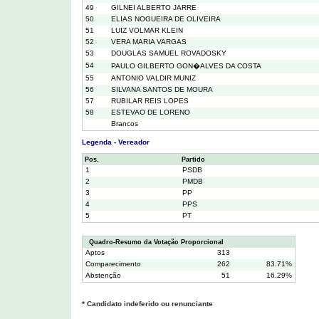
49
GILNEI ALBERTO JARRE
50
ELIAS NOGUEIRA DE OLIVEIRA
51
LUIZ VOLMAR KLEIN
52
VERA MARIA VARGAS
53
DOUGLAS SAMUEL ROVADOSKY
54
PAULO GILBERTO GON�ALVES DA COSTA
55
ANTONIO VALDIR MUNIZ
56
SILVANA SANTOS DE MOURA
57
RUBILAR REIS LOPES
58
ESTEVAO DE LORENO
Brancos
Legenda - Vereador
Pos.
Partido
1
PSDB
2
PMDB
3
PP
4
PPS
5
PT
Quadro-Resumo da Votação Proporcional
Aptos
313
Comparecimento
262
83.71%
Abstenção
51
16.29%
* Candidato indeferido ou renunciante