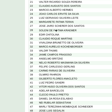
21
VALTER RICARDO SOUZA PEREIRA
22
CLAUDIO AUGUSTO DOS SANTOS
23
MARCIO ALBERTO HERMES
24
JOAO CARLOS ERVITE DA SILVA
25
LUIZ GERVASIO SILVEIRA LEITE
26
MARGARETE FATIMA TERAN
27
JOSE JAIRO SCHERER DOS SANTOS
28
SOLENI DE F�TIMA KRAEMER
29
EDIR CHITOLINA
30
CLAUDIO ROQUE MARTINS
31
VIVALDINA BRUNETTO DE OLIVEIRA
32
MARCO AURELIO KOCHENBORGER
33
VALDIR THUMS
34
JAIME CAMPOS FRAGOSO
35
ANSELMO BRITZKE
36
NELIO ROBERTO MASMANN DA SILVEIRA
37
FELIPE CARLESSO GERLING
38
CARMO FARIAS DE OLIVEIRA
39
OLMIRO FAHRION
40
GILBERTO FLORES ANACLETO
41
LUIZ PEDRO SANDRI
42
VITOR HUGO OLIVEIRA DOS SANTOS
43
ADELAR BARCELOS
44
CLECIO PAULO PRETTO
45
DANIEL DA ROSA ESLABAO
46
NEI RUBILAR SEBASTIANI
47
MARLI TEREZINHA MOMBAQUE SCHNEIDER
48
JOSE LUIS SEGALIN