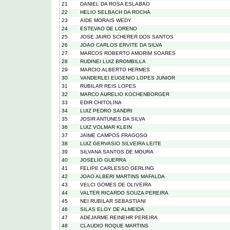
21
DANIEL DA ROSA ESLABAO
22
HELIO SELBACH DA ROCHA
23
AIDE MORAIS WEDY
24
ESTEVAO DE LORENO
25
JOSE JAIRO SCHERER DOS SANTOS
26
JOAO CARLOS ERVITE DA SILVA
27
MARCOS ROBERTO AMORIM SOARES
28
RUDINEI LUIZ BROMBILLA
29
MARCIO ALBERTO HERMES
30
VANDERLEI EUGENIO LOPES JUNIOR
31
RUBILAR REIS LOPES
32
MARCO AURELIO KOCHENBORGER
33
EDIR CHITOLINA
34
LUIZ PEDRO SANDRI
35
JOSIR ANTUNES DA SILVA
36
LUIZ VOLMAR KLEIN
37
JAIME CAMPOS FRAGOSO
38
LUIZ GERVASIO SILVEIRA LEITE
39
SILVANA SANTOS DE MOURA
40
JOSELIO GUERRA
41
FELIPE CARLESSO GERLING
42
JOAO ALBERI MARTINS MAFALDA
43
VELCI GOMES DE OLIVEIRA
44
VALTER RICARDO SOUZA PEREIRA
45
NEI RUBILAR SEBASTIANI
46
SILAS ELOY DE ALMEIDA
47
ADEJARME REINEHR PEREIRA
48
CLAUDIO ROQUE MARTINS