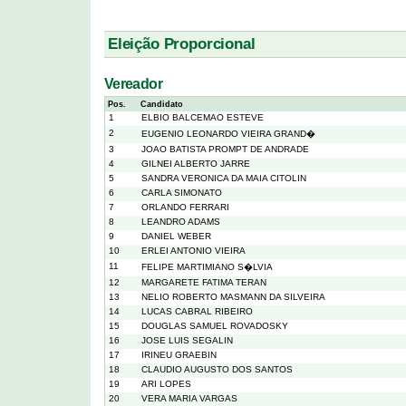
Eleição Proporcional
Vereador
Pos.
Candidato
1
ELBIO BALCEMAO ESTEVE
2
EUGENIO LEONARDO VIEIRA GRAND�
3
JOAO BATISTA PROMPT DE ANDRADE
4
GILNEI ALBERTO JARRE
5
SANDRA VERONICA DA MAIA CITOLIN
6
CARLA SIMONATO
7
ORLANDO FERRARI
8
LEANDRO ADAMS
9
DANIEL WEBER
10
ERLEI ANTONIO VIEIRA
11
FELIPE MARTIMIANO S�LVIA
12
MARGARETE FATIMA TERAN
13
NELIO ROBERTO MASMANN DA SILVEIRA
14
LUCAS CABRAL RIBEIRO
15
DOUGLAS SAMUEL ROVADOSKY
16
JOSE LUIS SEGALIN
17
IRINEU GRAEBIN
18
CLAUDIO AUGUSTO DOS SANTOS
19
ARI LOPES
20
VERA MARIA VARGAS