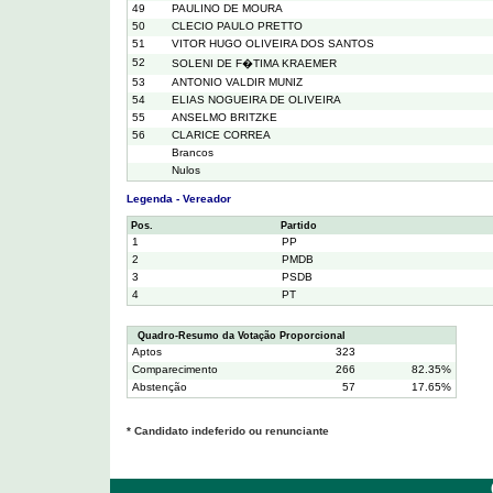
49
PAULINO DE MOURA
50
CLECIO PAULO PRETTO
51
VITOR HUGO OLIVEIRA DOS SANTOS
52
SOLENI DE F�TIMA KRAEMER
53
ANTONIO VALDIR MUNIZ
54
ELIAS NOGUEIRA DE OLIVEIRA
55
ANSELMO BRITZKE
56
CLARICE CORREA
Brancos
Nulos
Legenda - Vereador
Pos.
Partido
1
PP
2
PMDB
3
PSDB
4
PT
Quadro-Resumo da Votação Proporcional
Aptos
323
Comparecimento
266
82.35%
Abstenção
57
17.65%
* Candidato indeferido ou renunciante