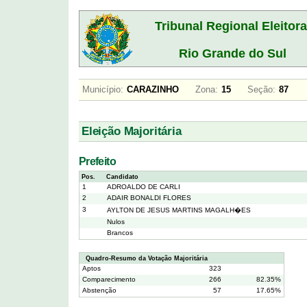
Tribunal Regional Eleitora
Rio Grande do Sul
Município:
CARAZINHO
Zona:
15
Seção:
87
Eleição Majoritária
Prefeito
Pos.
Candidato
1
ADROALDO DE CARLI
2
ADAIR BONALDI FLORES
3
AYLTON DE JESUS MARTINS MAGALH�ES
Nulos
Brancos
Quadro-Resumo da Votação Majoritária
Aptos
323
Comparecimento
266
82.35%
Abstenção
57
17.65%