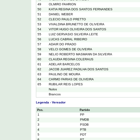
49
OLMIRO FAHRION
50
KATIA REGINA DOS SANTOS FERNANDES
51
DANIEL WEBER
52
CLECIO PAULO PRETTO
53
VIVALDINA BRUNETTO DE OLIVEIRA
54
VITOR HUGO OLIVEIRA DOS SANTOS
55
LUIZ GERVASIO SILVEIRA LEITE
56
LUCAS CABRAL RIBEIRO
57
ADAIR DO PRADO
58
VELCI GOMES DE OLIVEIRA
59
NELIO ROBERTO MASMANN DA SILVEIRA
60
CLAUDIA REGINA COLERAUS
61
ADELAR BARCELOS
62
JACOB JUAREZ PADILHA DOS SANTOS
63
PAULINO DE MOURA
64
CARMO FARIAS DE OLIVEIRA
65
RUBILAR REIS LOPES
Nulos
Brancos
Legenda - Vereador
Pos.
Partido
1
PP
2
PMDB
3
PSDB
4
PTB
5
PDT
6
PT