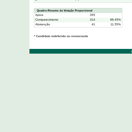
Quadro-Resumo da Votação Proporcional
Aptos
355
Comparecimento
314
88.45%
Abstenção
41
11.55%
* Candidato indeferido ou renunciante