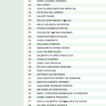
21
PERCI SOARES PEREIRA
22
ARI LOPES
23
JOAO ALBERI MARTINS MAFALDA
24
ESTEVAO DE LORENO
25
VALDIR THUMS
26
FELIPE MARTIMIANO S�LVIA
27
HELIO SELBACH DA ROCHA
28
OTAVIO AZAMBUJA ROCHA
29
SOLENI DE F�TIMA KRAEMER
30
JOSIR ANTUNES DA SILVA
31
CARLA SIMONATO
32
ORLANDO FERRARI
33
MARGARETE FATIMA TERAN
34
LUIZ VOLMAR KLEIN
35
GILBERTO FLORES ANACLETO
36
JOSELIO GUERRA
37
JOSE LUIS SEGALIN
38
FELIPE CARLESSO GERLING
39
EDIR CHITOLINA
40
ANTONIO VALDIR MUNIZ
41
JOAO BATISTA PROMPT DE ANDRADE
42
MARCIO ALBERTO HERMES
43
ADEJARME REINEHR PEREIRA
44
NEI RUBILAR SEBASTIANI
45
MARLI TEREZINHA MOMBAQUE SCHNEIDER
46
JAIME CAMPOS FRAGOSO
47
PAULO GILBERTO GON�ALVES DA COSTA
48
VALMIR SOARES BARDEN