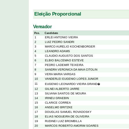
Eleição Proporcional
Vereador
Pos.
Candidato
1
ERLEI ANTONIO VIEIRA
2
LUIZ PEDRO SANDRI
3
MARCO AURELIO KOCHENBORGER
4
LEANDRO ADAMS
5
CLAUDIO AUGUSTO DOS SANTOS
6
ELBIO BALCEMAO ESTEVE
7
PEDRO LADEMIR TEIXEIRA
8
SANDRA VERONICA DA MAIA CITOLIN
9
VERA MARIA VARGAS
10
VANDERLEI EUGENIO LOPES JUNIOR
11
EUGENIO LEONARDO VIEIRA GRAND�
12
GILNEI ALBERTO JARRE
13
SILVANA SANTOS DE MOURA
14
IRINEU GRAEBIN
15
CLARICE CORREA
16
ANSELMO BRITZKE
17
DOUGLAS SAMUEL ROVADOSKY
18
ELIAS NOGUEIRA DE OLIVEIRA
19
RUDINEI LUIZ BROMBILLA
20
MARCOS ROBERTO AMORIM SOARES