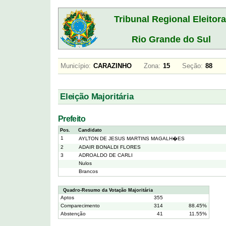
Tribunal Regional Eleitora
Rio Grande do Sul
Município:
CARAZINHO
Zona:
15
Seção:
88
Eleição Majoritária
Prefeito
Pos.
Candidato
1
AYLTON DE JESUS MARTINS MAGALH�ES
2
ADAIR BONALDI FLORES
3
ADROALDO DE CARLI
Nulos
Brancos
Quadro-Resumo da Votação Majoritária
Aptos
355
Comparecimento
314
88.45%
Abstenção
41
11.55%