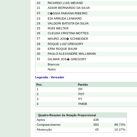
20
RICARDO LUIS WEIAND
21
ADAIR BERNARDO DA SILVA
22
C�SSIA FABIANA RIBEIRO
23
EDI ARRUDA LENHARD
24
VALDORI BATISTA DA SILVA
25
RUDI WELTER
26
CLEUSA CRISTINA MOTTES
27
MAURO JOS� SCHNEIDER
28
ROQUE LUIZ GREGORY
29
ERNI ROQUE BAUM
30
PAULO ALEXANDRE MALLMANN
31
GILMAR JOS� GREGORY
Brancos
Nulos
Legenda - Vereador
Pos.
Partido
1
PP
2
PDT
3
PT
4
PMDB
Quadro-Resumo da Votação Proporcional
Aptos
438
Comparecimento
393
89.73%
Abstenção
45
10.27%