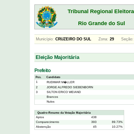
Tribunal Regional Eleitora
Rio Grande do Sul
Município:
CRUZEIRO DO SUL
Zona:
29
Seção:
Eleição Majoritária
Prefeito
Pos.
Candidato
1
RUDIMAR M�LLER
2
JORGE ALFREDO SIEBENBORN
3
SILTON ERICO WEIAND
Brancos
Nulos
Quadro-Resumo da Votação Majoritária
Aptos
438
Comparecimento
393
89.73%
Abstenção
45
10.27%