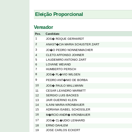
Eleição Proporcional
Vereador
Pos.
Candidato
1
JOS� ROQUE GERHARDT
2
ANAST�CIA MARIA SCHUSTER ZART
3
JO�O PEDRO NONNENMACHER
4
CLETO AFFONSO JOHNER
5
LAUDEMIRO ANTONIO ZART
6
LOVANE WEIAND
7
HUMBERTO PERSCH
8
JOS� FL�VIO WILGEN
9
PEDRO ANT�NIO DE BORBA
10
JOS� PAULO MALLMANN
11
CESAR LEANDRO MARMITT
12
SERGIO LUIS BACKES
13
JAIR GUERINO KLEIN
14
ILAINI MARIA KRONBAUER
15
ADRIANA ISABEL SCHOSSLER
16
M�RCIO ANDR� KRONBAUER
17
JOS� CL�UDIO LENHARD
18
ERNO DAHLEM
19
JOSE CARLOS ECKERT