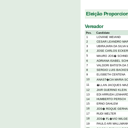
Eleição Proporcion
Vereador
Pos.
Candidato
1
LOVANE WEIAND
2
CESAR LEANDRO MAR
3
UBIRAJARA DA SILVA
4
JOSE CARLOS ECKER
5
MAURO JOS� SCHNE
6
ADRIANA ISABEL SC
7
VALDORI BATISTA DA 
8
SERGIO LUIS BACKE
9
ELISBETH CENTENA
10
ANAST�CIA MARIA S
11
�LLAN JACQUES MAZ
12
JAIR GUERINO KLEIN
13
EDI ARRUDA LENHAR
14
HUMBERTO PERSCH
15
ERNO DAHLEM
16
JOS� ROQUE GERHA
17
RUDI WELTER
18
JOS� FL�VIO WILGE
19
PAULO ARI MALLMAN