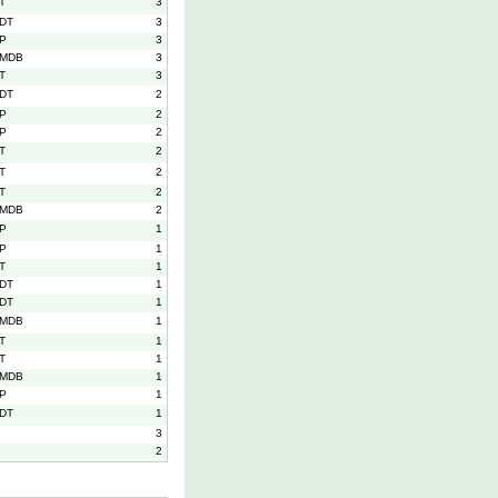
T
3
DT
3
P
3
MDB
3
T
3
DT
2
P
2
P
2
T
2
T
2
T
2
MDB
2
P
1
P
1
T
1
DT
1
DT
1
MDB
1
T
1
T
1
MDB
1
P
1
DT
1
3
2