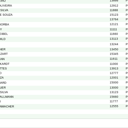
13666
P
EIRO
OLIVEIRA
12912
P
SILVA
11888
P
E SOUZA
15123
P
13764
P
12121
P
BORBA
RY
11111
P
EIBEL
11660
P
13113
P
HILD
13244
P
NER
13450
P
 ZART
15345
P
11611
P
ANN
CKARDT
11000
P
TTES
13913
P
D
12777
P
UZA
12001
P
15000
P
HARD
AUER
13000
P
SILVA
13123
P
MALLMANN
15660
P
N
11777
P
12555
P
ENMACHER