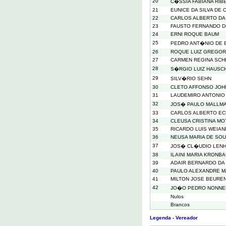
20
C�SSIA FABIANA RIB
21
EUNICE DA SILVA DE 
22
CARLOS ALBERTO DA 
23
FAUSTO FERNANDO D
24
ERNI ROQUE BAUM
25
PEDRO ANT�NIO DE 
26
ROQUE LUIZ GREGO
27
CARMEN REGINA SCH
28
S�RGIO LUIZ HAUSC
29
SILV�RIO SEHN
30
CLETO AFFONSO JOH
31
LAUDEMIRO ANTONIO
32
JOS� PAULO MALLM
33
CARLOS ALBERTO E
34
CLEUSA CRISTINA MO
35
RICARDO LUIS WEIAN
36
NEUSA MARIA DE SO
37
JOS� CL�UDIO LEN
38
ILAINI MARIA KRONB
39
ADAIR BERNARDO DA 
40
PAULO ALEXANDRE 
41
MILTON JOSE BEURE
42
JO�O PEDRO NONN
Nulos
Brancos
Legenda - Vereador