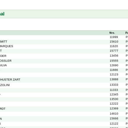
al
Nro.
P
11999
P
MITT
15610
P
 MARQUES
11620
P
T
15777
P
13456
P
IDER
HOSSLER
15555
P
SILVA
12690
P
S
11666
P
12123
P
13888
P
CHUSTER ZART
13333
P
ZOLINI
11333
P
D
12345
P
13530
P
12222
P
12369
P
RDT
14610
P
15666
P
N
N
12122
P