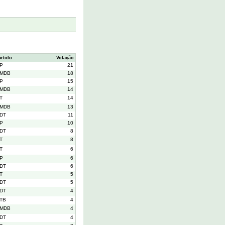
artido
Votação
P
21
MDB
18
P
15
MDB
14
T
14
MDB
13
DT
11
P
10
DT
8
T
8
T
6
P
6
DT
6
T
5
DT
5
DT
4
TB
4
MDB
4
DT
4