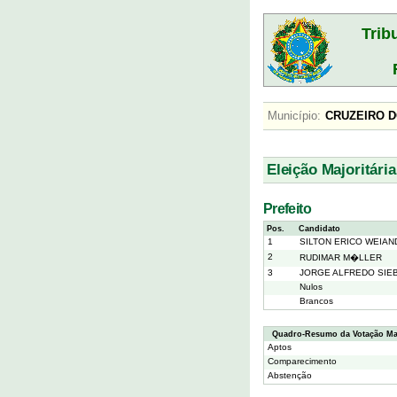
Trib
Município:
CRUZEIRO
Eleição Majoritária
Prefeito
Pos.
Candidato
1
SILTON ERICO WEIAN
2
RUDIMAR M�LLER
3
JORGE ALFREDO SIE
Nulos
Brancos
Quadro-Resumo da Votação Maj
Aptos
Comparecimento
Abstenção