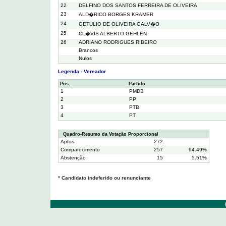
22
DELFINO DOS SANTOS FERREIRA DE OLIVEIRA
23
ALD�RICO BORGES KRAMER
24
GETULIO DE OLIVEIRA GALV�O
25
CL�VIS ALBERTO GEHLEN
26
ADRIANO RODRIGUES RIBEIRO
Brancos
Nulos
Legenda - Vereador
Pos.
Partido
1
PMDB
2
PP
3
PTB
4
PT
Quadro-Resumo da Votação Proporcional
Aptos
272
Comparecimento
257
94.49%
Abstenção
15
5.51%
* Candidato indeferido ou renunciante