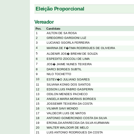
Eleição Proporcional
Vereador
Pos.
Candidato
1
AILTON DE SA ROSA
2
GREGORIO GARGIONI LUZ
3
LUCIANO SGORLA FERREIRA
4
MARINA DE F�TIMA RODRIGUES DE OLIVEIRA
5
ALDENIR JOS� BREHM DE SOUZA
6
ESPEDITO ZOCCOLI DE LIMA
7
JOS� JAIME NUNES TEIXEIRA
8
DARCI BORGES SUBTIL
9
NILO TOCHETTO
10
ESTEV�O JULIANO SOARES
11
SILVANA KONIG DOS SANTOS
12
EDSON LUIS FABRO GASPERIN
13
ODILON MENDES PACHECO
14
ANGELA MARIA MORAIS BORGES
15
JOSSEMIR TEIXEIRA DA COSTA
16
VILMAR SAVI MONDO
17
VALDECIR LUIS DE MATOS
18
ANTONIO GOMERCINDO COSTA DA SILVA
19
ERONILDA APARECIDA DA SILVA KURMANN
20
WALTER WALDOIR DE MELO
21
LUIS ANTONIO RODRIGUES DA COSTA