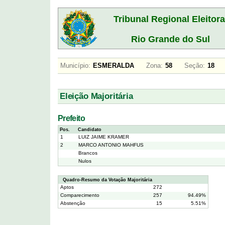
Tribunal Regional Eleitora
Rio Grande do Sul
Município:
ESMERALDA
Zona:
58
Seção:
18
Eleição Majoritária
Prefeito
Pos.
Candidato
1
LUIZ JAIME KRAMER
2
MARCO ANTONIO MAHFUS
Brancos
Nulos
Quadro-Resumo da Votação Majoritária
Aptos
272
Comparecimento
257
94.49%
Abstenção
15
5.51%