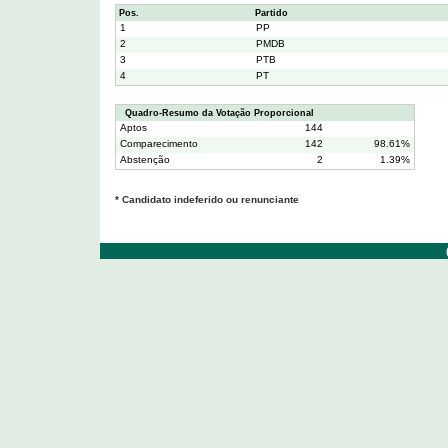
Pos.
Partido
1
PP
2
PMDB
3
PTB
4
PT
Quadro-Resumo da Votação Proporcional
Aptos
144
Comparecimento
142
98.61%
Abstenção
2
1.39%
* Candidato indeferido ou renunciante