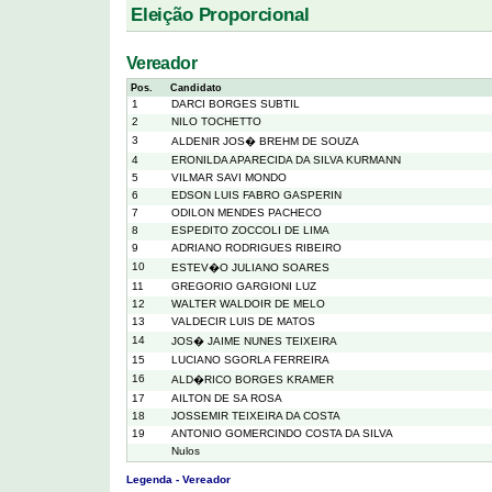
Eleição Proporcional
Vereador
Pos.
Candidato
1
DARCI BORGES SUBTIL
2
NILO TOCHETTO
3
ALDENIR JOS� BREHM DE SOUZA
4
ERONILDA APARECIDA DA SILVA KURMANN
5
VILMAR SAVI MONDO
6
EDSON LUIS FABRO GASPERIN
7
ODILON MENDES PACHECO
8
ESPEDITO ZOCCOLI DE LIMA
9
ADRIANO RODRIGUES RIBEIRO
10
ESTEV�O JULIANO SOARES
11
GREGORIO GARGIONI LUZ
12
WALTER WALDOIR DE MELO
13
VALDECIR LUIS DE MATOS
14
JOS� JAIME NUNES TEIXEIRA
15
LUCIANO SGORLA FERREIRA
16
ALD�RICO BORGES KRAMER
17
AILTON DE SA ROSA
18
JOSSEMIR TEIXEIRA DA COSTA
19
ANTONIO GOMERCINDO COSTA DA SILVA
Nulos
Legenda - Vereador