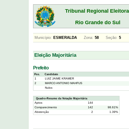
Tribunal Regional Eleitora
Rio Grande do Sul
Município:
ESMERALDA
Zona:
58
Seção:
5
Eleição Majoritária
Prefeito
Pos.
Candidato
1
LUIZ JAIME KRAMER
2
MARCO ANTONIO MAHFUS
Nulos
Quadro-Resumo da Votação Majoritária
Aptos
144
Comparecimento
142
98.61%
Abstenção
2
1.39%