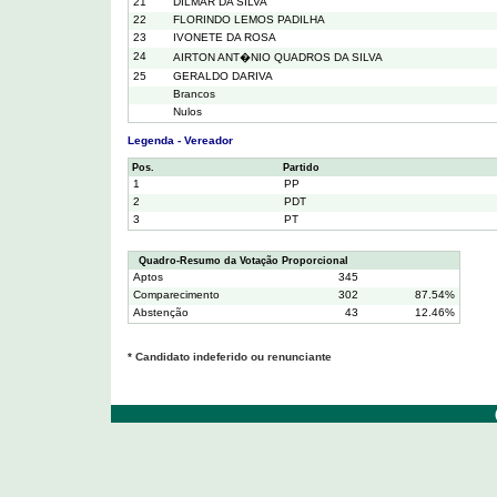
21
DILMAR DA SILVA
22
FLORINDO LEMOS PADILHA
23
IVONETE DA ROSA
24
AIRTON ANT�NIO QUADROS DA SILVA
25
GERALDO DARIVA
Brancos
Nulos
Legenda - Vereador
Pos.
Partido
1
PP
2
PDT
3
PT
Quadro-Resumo da Votação Proporcional
Aptos
345
Comparecimento
302
87.54%
Abstenção
43
12.46%
* Candidato indeferido ou renunciante