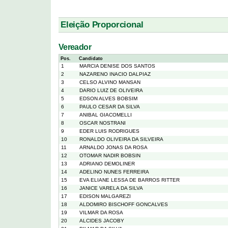
Eleição Proporcional
Vereador
Pos.
Candidato
1
MARCIA DENISE DOS SANTOS
2
NAZARENO INACIO DALPIAZ
3
CELSO ALVINO MANSAN
4
DARIO LUIZ DE OLIVEIRA
5
EDSON ALVES BOBSIM
6
PAULO CESAR DA SILVA
7
ANIBAL GIACOMELLI
8
OSCAR NOSTRANI
9
EDER LUIS RODRIGUES
10
RONALDO OLIVEIRA DA SILVEIRA
11
ARNALDO JONAS DA ROSA
12
OTOMAR NADIR BOBSIN
13
ADRIANO DEMOLINER
14
ADELINO NUNES FERREIRA
15
EVA ELIANE LESSA DE BARROS RITTER
16
JANICE VARELA DA SILVA
17
EDISON MALGAREZI
18
ALDOMIRO BISCHOFF GONCALVES
19
VILMAR DA ROSA
20
ALCIDES JACOBY