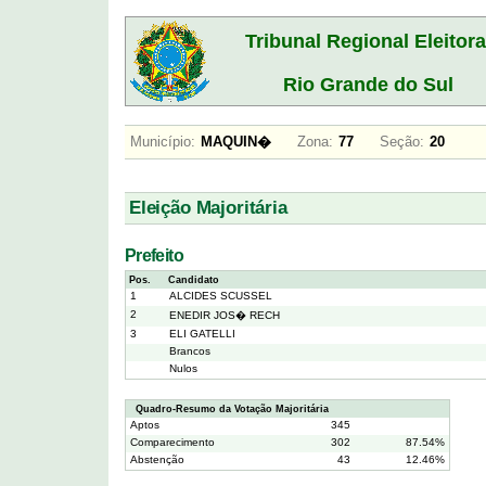
Tribunal Regional Eleitora
Rio Grande do Sul
Município:
MAQUIN�
Zona:
77
Seção:
20
Eleição Majoritária
Prefeito
Pos.
Candidato
1
ALCIDES SCUSSEL
2
ENEDIR JOS� RECH
3
ELI GATELLI
Brancos
Nulos
Quadro-Resumo da Votação Majoritária
Aptos
345
Comparecimento
302
87.54%
Abstenção
43
12.46%