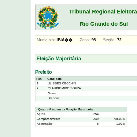
Tribunal Regional Eleitora
Rio Grande do Sul
Município:
IBIA��
Zona:
95
Seção:
72
Eleição Majoritária
Prefeito
Pos.
Candidato
1
ULISSES CECCHIN
2
CLAUDIOMIRO SOUZA
Nulos
Brancos
Quadro-Resumo da Votação Majoritária
Aptos
254
Comparecimento
249
98.03%
Abstenção
5
1.97%