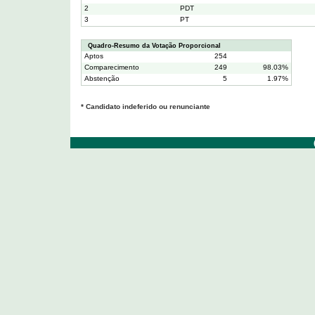
2
PDT
3
PT
Quadro-Resumo da Votação Proporcional
Aptos
254
Comparecimento
249
98.03%
Abstenção
5
1.97%
* Candidato indeferido ou renunciante