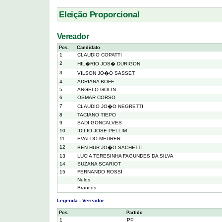
Eleição Proporcional
Vereador
Pos.
Candidato
1
CLAUDIO COPATTI
2
HIL�RIO JOS� DURIGON
3
VILSON JO�O SASSET
4
ADRIANA BOFF
5
ANGELO GOLIN
6
OSMAR CORSO
7
CLAUDIO JO�O NEGRETTI
8
TACIANO TIEPO
9
SADI GONCALVES
10
IDILIO JOSE PELLIM
11
EVALDO MEURER
12
BEN HUR JO�O SACHETTI
13
LUCIA TERESINHA FAGUNDES DA SILVA
14
SUZANA SCARIOT
15
FERNANDO ROSSI
Nulos
Brancos
Legenda - Vereador
Pos.
Partido
1
PP