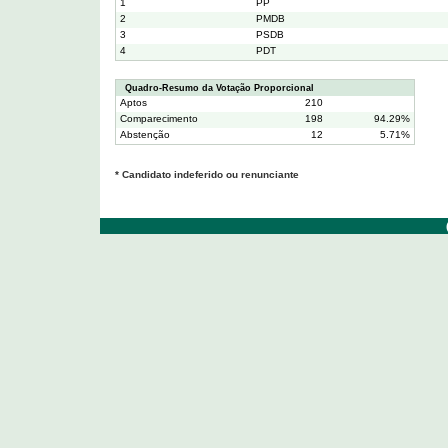
1
PP
2
PMDB
3
PSDB
4
PDT
Quadro-Resumo da Votação Proporcional
Aptos
210
Comparecimento
198
94.29%
Abstenção
12
5.71%
* Candidato indeferido ou renunciante