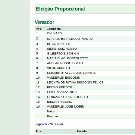
Eleição Proporcional
Vereador
Pos.
Candidato
1
ONI NARDI
2
MARIA IN�S PILECCO PIVETTA
3
IRTON BENETTI
4
SIDNEI LUIZ ROSSO
5
GILBERTO BISOGNIN
6
MARIA CLACI BORTOLOTTO
7
ADELAR ROSSO DOTTO
8
VILSO ARNUTTI
9
ELISABETH ALVES DOS SANTOS
10
VANDERLEI BISOGNIN
11
LEONITA DE FATIMA BISOGNIN FELICE
12
PEDRO PRITSCH
13
EDISON POZZEBON
14
FERNANDO JOSE FOLETTO
15
IDEMAR RIBEIRO
16
VANDERLEI JOSE MORIN
Nulos
Brancos
Legenda - Vereador
Pos.
Partido