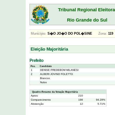
Tribunal Regional Eleitora
Rio Grande do Sul
Município:
S�O JO�O DO POL�SINE
Zona:
1
Eleição Majoritária
Prefeito
Pos.
Candidato
1
DENISE PREDEBOM MILANESI
2
ALBERI JOVINO FOLETTO
Brancos
Nulos
Quadro-Resumo da Votação Majoritária
Aptos
210
Comparecimento
198
94.29%
Abstenção
12
5.71%