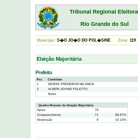
Tribunal Regional Eleitora
Rio Grande do Sul
Município:
S�O JO�O DO POL�SINE
Zona:
1
Eleição Majoritária
Prefeito
Pos.
Candidato
1
DENISE PREDEBOM MILANESI
2
ALBERI JOVINO FOLETTO
Nulos
Quadro-Resumo da Votação Majoritária
Aptos
79
Comparecimento
71
89.87%
Abstenção
8
10.13%