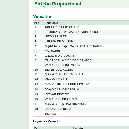
Eleição Proporcional
Vereador
Pos.
Candidato
1
ADELAR ROSSO DOTTO
2
LEONITA DE FATIMA BISOGNIN FELICE
3
IRTON BENETTI
4
EDISON POZZEBON
5
M�RCIA DE F�TIMA BAGGIOTTO RAMBO
6
ONI NARDI
7
GILBERTO BISOGNIN
8
ELISABETH ALVES DOS SANTOS
9
VANDERLEI JOSE MORIN
10
SIDNEI LUIZ ROSSO
11
MARIA CLACI BORTOLOTTO
12
VILSO ARNUTTI
13
MARIA IN�S PILECCO PIVETTA
14
JO�O CARLOS CEOLIN
15
IDEMAR RIBEIRO
16
VANDERLEI BISOGNIN
17
MARIA DE F�TIMA GIACOMINI
18
FABIANO DA ROSA
Brancos
Legenda - Vereador
Pos.
Partido