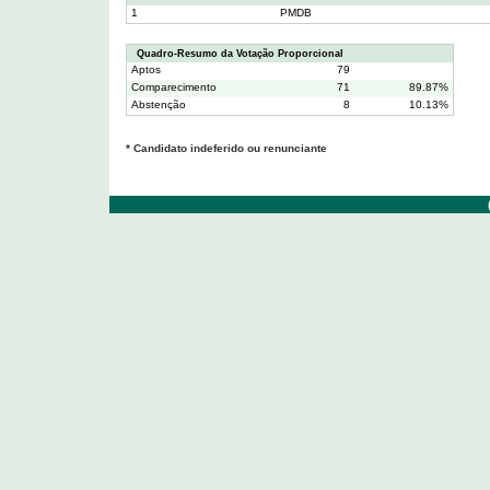
1
PMDB
Quadro-Resumo da Votação Proporcional
Aptos
79
Comparecimento
71
89.87%
Abstenção
8
10.13%
* Candidato indeferido ou renunciante