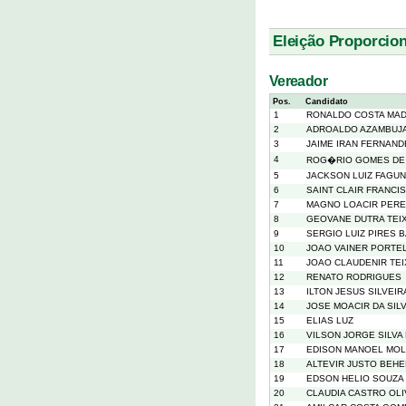
Eleição Proporcion
Vereador
Pos.
Candidato
1
RONALDO COSTA MA
2
ADROALDO AZAMBUJ
3
JAIME IRAN FERNAN
4
ROG�RIO GOMES DE
5
JACKSON LUIZ FAGU
6
SAINT CLAIR FRANCI
7
MAGNO LOACIR PERE
8
GEOVANE DUTRA TEI
9
SERGIO LUIZ PIRES 
10
JOAO VAINER PORTE
11
JOAO CLAUDENIR TEI
12
RENATO RODRIGUES
13
ILTON JESUS SILVEI
14
JOSE MOACIR DA SIL
15
ELIAS LUZ
16
VILSON JORGE SILVA
17
EDISON MANOEL MOLI
18
ALTEVIR JUSTO BEH
19
EDSON HELIO SOUZA 
20
CLAUDIA CASTRO OLI