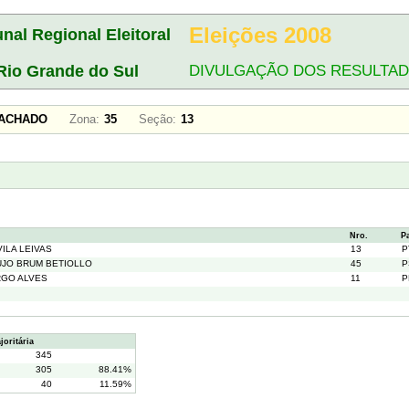
Eleições 2008
unal Regional Eleitoral
Rio Grande do Sul
DIVULGAÇÃO DOS RESULTA
 MACHADO
Zona:
35
Seção:
13
Nro.
P
ILA LEIVAS
13
P
UJO BRUM BETIOLLO
45
P
RGO ALVES
11
P
oritária
345
305
88.41%
40
11.59%