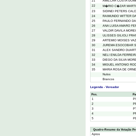
21
AMILCAR COSTA GOM
22
M�RIO C�ZAR MARTI
23
SIDINEI PETERS CAL
24
RAIMUNDO WITTER D
25
PAULO FERNANDO DA 
26
ANA LUISA AMARO F
27
VALDIR DAVILA MORE
28
ULISSES GILIOLI FR
29
ARTEMIO MOISES VA
30
JUREMA ESOCOBAR S
31
ALEX SANDRO DUART
32
NELI ENILDA FERREIR
33
DIEGO DA SILVA MOR
34
MIGUEL ANTONIO RO
35
MARIA ROSA DE ORN
Nulos
Brancos
Legenda - Vereador
Pos.
Pa
1
P
2
P
3
P
4
P
5
P
Quadro-Resumo da Votação Pr
Aptos