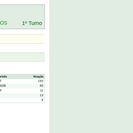
DOS
1º Turno
artido
Votação
T
193
SDB
80
P
11
13
8