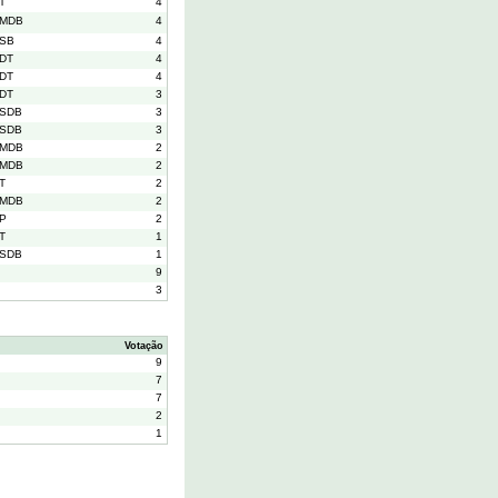
T
4
MDB
4
SB
4
DT
4
DT
4
DT
3
SDB
3
SDB
3
MDB
2
MDB
2
T
2
MDB
2
P
2
T
1
SDB
1
9
3
Votação
9
7
7
2
1