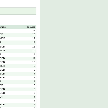
artido
Votação
P
31
DT
26
MDB
19
P
17
SDB
16
MDB
15
T
14
SDB
11
SDB
10
MDB
9
SDB
8
SDB
7
SDB
7
T
7
DT
6
SDB
6
SDB
5
DT
4
P
4
SDB
4