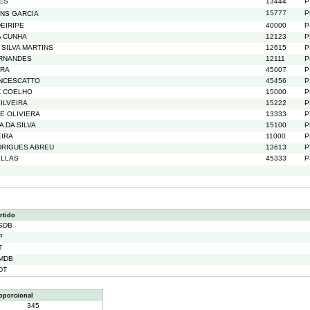
ES
13444
P
15777
P
NS GARCIA
DEIRIPE
40000
P
A CUNHA
12123
P
SILVA MARTINS
12615
P
ERNANDES
12111
P
IRA
45007
P
ANCESCATTO
45456
P
Z COELHO
15000
P
ILVEIRA
15222
P
E OLIVIERA
13333
P
A DA SILVA
15100
P
EIRA
11000
P
DRIGUES ABREU
13613
P
ELLAS
45333
P
rtido
SDB
P
T
MDB
DT
oporcional
345