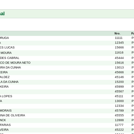
al
Nro.
P
DRUGA
11111
P
A
12345
P
DES LUCAS
15666
P
11616
P
 MOURA
NDES CABRAL
45444
P
SCO DE MOURA NETO
15616
P
IRA DA CUNHA
13013
P
XEIRA
45666
P
BALDEZ
45146
P
LA DA CUNHA
15200
P
XEIRA
45999
P
45567
P
RA LOPES
45111
P
VA
13000
P
12334
P
 MORAIS
45789
P
NA DE OLIVEIRA
45555
P
ENCK
12888
P
FARIAS
11777
P
VEIRA
45222
P