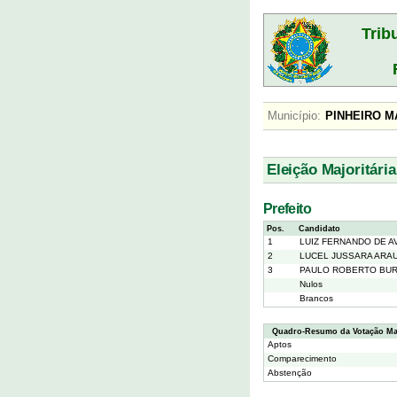
Trib
Município:
PINHEIRO
Eleição Majoritária
Prefeito
Pos.
Candidato
1
LUIZ FERNANDO DE AV
2
LUCEL JUSSARA ARA
3
PAULO ROBERTO BU
Nulos
Brancos
Quadro-Resumo da Votação Maj
Aptos
Comparecimento
Abstenção