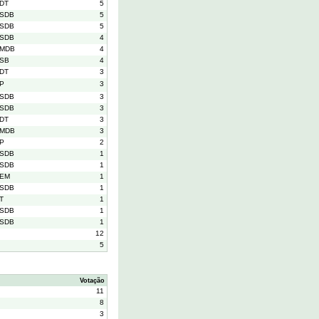
DT
5
SDB
5
SDB
5
SDB
4
MDB
4
SB
4
DT
3
P
3
SDB
3
SDB
3
DT
3
MDB
3
P
2
SDB
1
SDB
1
EM
1
SDB
1
T
1
SDB
1
SDB
1
12
5
Votação
11
8
3