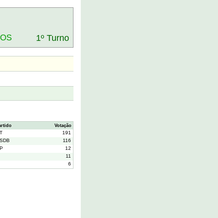
DOS
1º Turno
artido
Votação
T
191
SDB
116
P
12
11
6