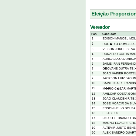
Eleição Proporcion
Vereador
Pos.
Candidato
1
EDISON MANOEL MOLI
2
ROG�RIO GOMES DE
3
VILSON JORGE SILVA
4
RONALDO COSTA MA
5
ADROALDO AZAMBUJ
6
JAIME IRAN FERNAN
7
GEOVANE DUTRA TEI
8
JOAO VAINER PORTE
9
JACKSON LUIZ FAGU
10
SAINT CLAIR FRANCI
11
M�RIO C�ZAR MARTI
12
AMILCAR COSTA GOM
13
JOAO CLAUDENIR TEI
14
JOSE MOACIR DA SIL
15
EDSON HELIO SOUZA 
16
ELIAS LUZ
17
PAULO FERNANDO DA 
18
MAGNO LOACIR PERE
19
ALTEVIR JUSTO BEH
20
ALEX SANDRO DUART