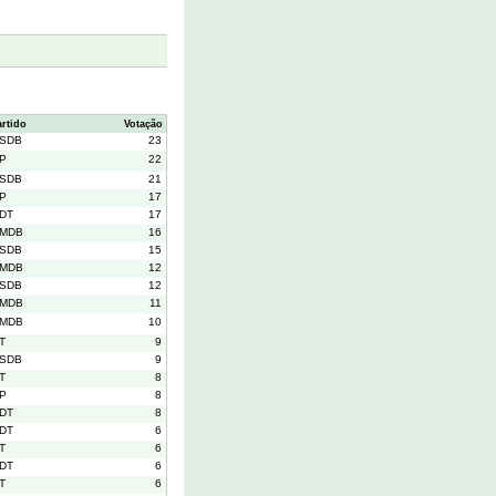
artido
Votação
SDB
23
P
22
SDB
21
P
17
DT
17
MDB
16
SDB
15
MDB
12
SDB
12
MDB
11
MDB
10
T
9
SDB
9
T
8
P
8
DT
8
DT
6
T
6
DT
6
T
6