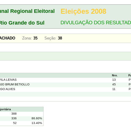
Eleições 2008
unal Regional Eleitoral
Rio Grande do Sul
DIVULGAÇÃO DOS RESULTA
 MACHADO
Zona:
35
Seção:
38
Nro.
P
ILA LEIVAS
13
P
UJO BRUM BETIOLLO
45
P
RGO ALVES
11
P
oritária
388
336
86.60%
52
13.40%