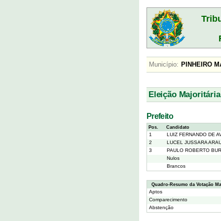
Trib
Município:
PINHEIRO
Eleição Majoritária
Prefeito
Pos.
Candidato
1
LUIZ FERNANDO DE AV
2
LUCEL JUSSARA ARA
3
PAULO ROBERTO BU
Nulos
Brancos
Quadro-Resumo da Votação Maj
Aptos
Comparecimento
Abstenção