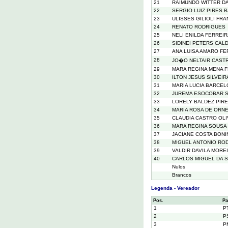
21
RAIMUNDO WITTER D
22
SERGIO LUIZ PIRES 
23
ULISSES GILIOLI FR
24
RENATO RODRIGUES
25
NELI ENILDA FERREIR
26
SIDINEI PETERS CAL
27
ANA LUISA AMARO F
28
JO�O NELTAIR CAST
29
MARA REGINA MENA 
30
ILTON JESUS SILVEI
31
MARIA LUCIA BARCEL
32
JUREMA ESOCOBAR S
33
LORELY BALDEZ PIR
34
MARIA ROSA DE ORN
35
CLAUDIA CASTRO OLI
36
MARA REGINA SOUSA
37
JACIANE COSTA BONI
38
MIGUEL ANTONIO RO
39
VALDIR DAVILA MORE
40
CARLOS MIGUEL DA S
Nulos
Brancos
Legenda - Vereador
Pos.
Pa
1
P
2
P
3
P