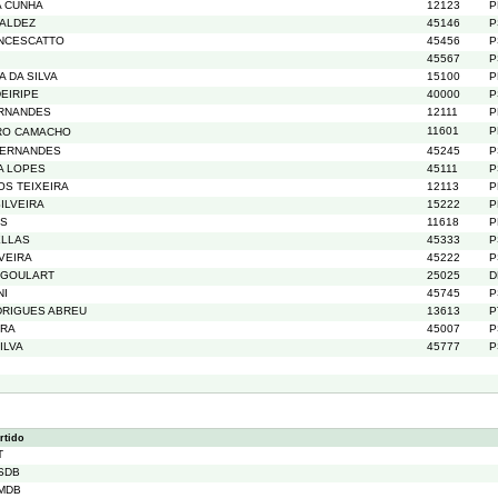
A CUNHA
12123
P
BALDEZ
45146
P
ANCESCATTO
45456
P
45567
P
A DA SILVA
15100
P
DEIRIPE
40000
P
ERNANDES
12111
P
11601
P
RO CAMACHO
FERNANDES
45245
P
RA LOPES
45111
P
OS TEIXEIRA
12113
P
ILVEIRA
15222
P
ES
11618
P
ELLAS
45333
P
VEIRA
45222
P
 GOULART
25025
D
NI
45745
P
DRIGUES ABREU
13613
P
IRA
45007
P
ILVA
45777
P
rtido
T
SDB
MDB