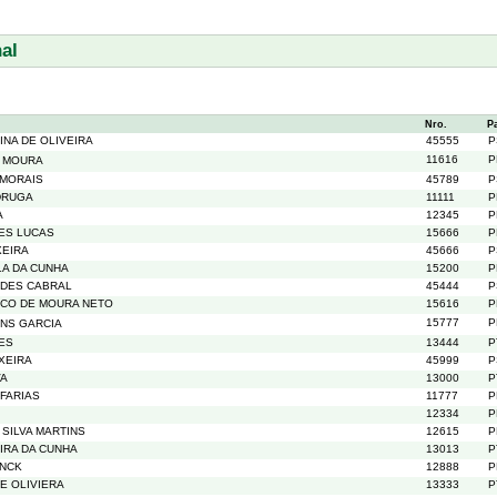
al
Nro.
P
NA DE OLIVEIRA
45555
P
11616
P
 MOURA
 MORAIS
45789
P
DRUGA
11111
P
A
12345
P
DES LUCAS
15666
P
XEIRA
45666
P
LA DA CUNHA
15200
P
NDES CABRAL
45444
P
SCO DE MOURA NETO
15616
P
15777
P
NS GARCIA
ES
13444
P
XEIRA
45999
P
VA
13000
P
FARIAS
11777
P
12334
P
SILVA MARTINS
12615
P
IRA DA CUNHA
13013
P
ENCK
12888
P
E OLIVIERA
13333
P