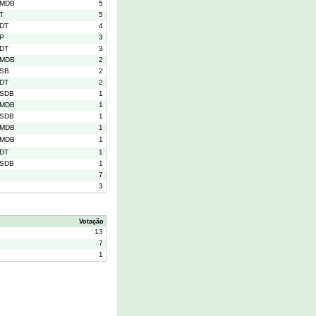
MDB
5
T
5
DT
4
P
3
DT
3
MDB
2
SB
2
DT
2
SDB
1
MDB
1
SDB
1
MDB
1
MDB
1
DT
1
SDB
1
7
3
Votação
13
7
1