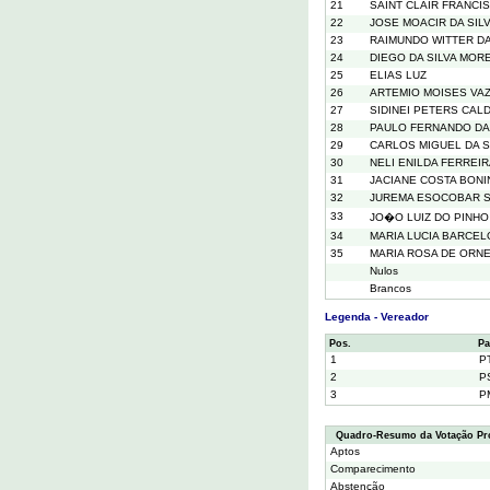
21
SAINT CLAIR FRANCI
22
JOSE MOACIR DA SIL
23
RAIMUNDO WITTER D
24
DIEGO DA SILVA MOR
25
ELIAS LUZ
26
ARTEMIO MOISES VA
27
SIDINEI PETERS CAL
28
PAULO FERNANDO DA 
29
CARLOS MIGUEL DA S
30
NELI ENILDA FERREIR
31
JACIANE COSTA BONI
32
JUREMA ESOCOBAR S
33
JO�O LUIZ DO PINHO
34
MARIA LUCIA BARCEL
35
MARIA ROSA DE ORN
Nulos
Brancos
Legenda - Vereador
Pos.
Pa
1
P
2
P
3
P
Quadro-Resumo da Votação Pr
Aptos
Comparecimento
Abstenção