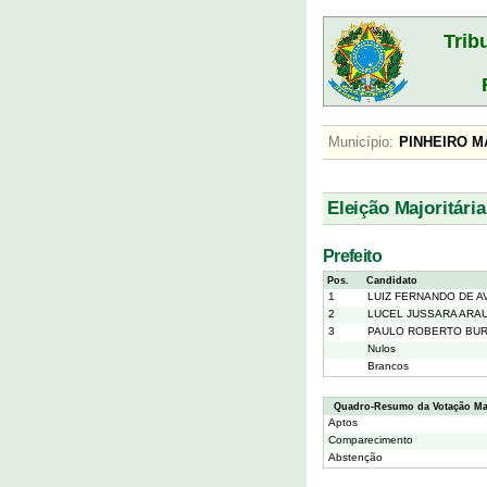
Trib
Município:
PINHEIRO
Eleição Majoritária
Prefeito
Pos.
Candidato
1
LUIZ FERNANDO DE AV
2
LUCEL JUSSARA ARA
3
PAULO ROBERTO BU
Nulos
Brancos
Quadro-Resumo da Votação Maj
Aptos
Comparecimento
Abstenção