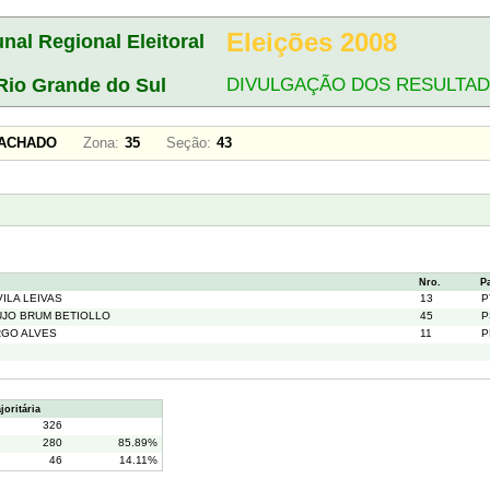
Eleições 2008
unal Regional Eleitoral
Rio Grande do Sul
DIVULGAÇÃO DOS RESULTA
 MACHADO
Zona:
35
Seção:
43
Nro.
P
ILA LEIVAS
13
P
UJO BRUM BETIOLLO
45
P
RGO ALVES
11
P
oritária
326
280
85.89%
46
14.11%