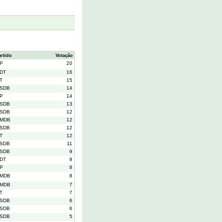
artido
Votação
P
20
DT
16
T
15
SDB
14
P
14
SDB
13
SDB
12
MDB
12
SDB
12
T
12
SDB
11
SDB
9
DT
9
P
8
MDB
8
MDB
7
T
7
SDB
6
SDB
6
SDB
5