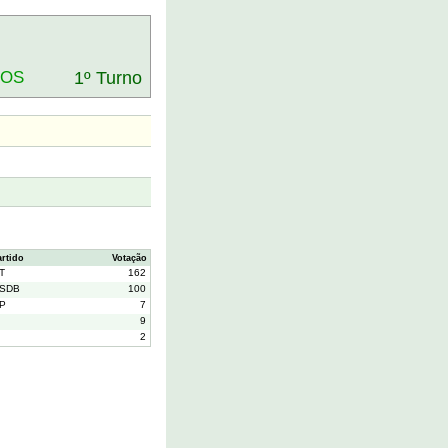
DOS
1º Turno
artido
Votação
T
162
SDB
100
P
7
9
2