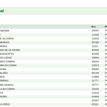
al
Nro.
P
11616
P
 MOURA
A
12345
P
E OLIVIERA
13333
P
 MORAIS
45789
P
DRUGA
11111
P
NA DE OLIVEIRA
45555
P
ANCESCATTO
45456
P
DES LUCAS
15666
P
NDES CABRAL
45444
P
IRA DA CUNHA
13013
P
XEIRA
45666
P
BALDEZ
45146
P
ENCK
12888
P
FARIAS
11777
P
15777
P
NS GARCIA
LA DA CUNHA
15200
P
ES
13444
P
XEIRA
45999
P
45567
P
RA LOPES
45111
P