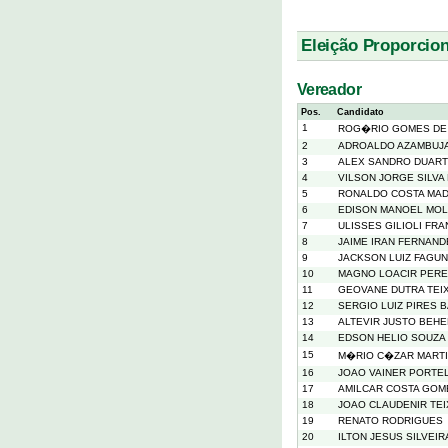
Eleição Proporcion
Vereador
Pos.
Candidato
1
ROG�RIO GOMES DE
2
ADROALDO AZAMBUJ
3
ALEX SANDRO DUART
4
VILSON JORGE SILVA
5
RONALDO COSTA MA
6
EDISON MANOEL MOLI
7
ULISSES GILIOLI FR
8
JAIME IRAN FERNAN
9
JACKSON LUIZ FAGU
10
MAGNO LOACIR PERE
11
GEOVANE DUTRA TEI
12
SERGIO LUIZ PIRES 
13
ALTEVIR JUSTO BEH
14
EDSON HELIO SOUZA 
15
M�RIO C�ZAR MARTI
16
JOAO VAINER PORTE
17
AMILCAR COSTA GOM
18
JOAO CLAUDENIR TEI
19
RENATO RODRIGUES
20
ILTON JESUS SILVEI