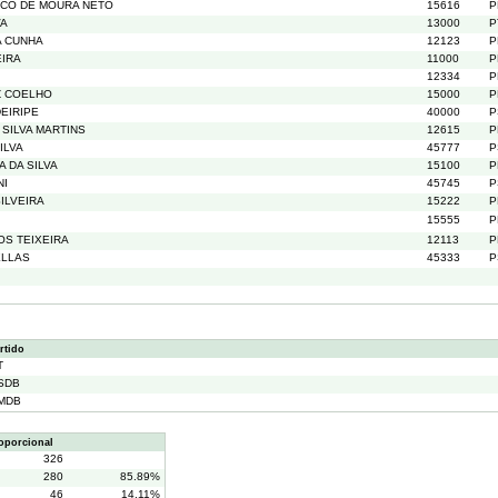
SCO DE MOURA NETO
15616
P
VA
13000
P
A CUNHA
12123
P
EIRA
11000
P
12334
P
Z COELHO
15000
P
DEIRIPE
40000
P
SILVA MARTINS
12615
P
ILVA
45777
P
A DA SILVA
15100
P
NI
45745
P
ILVEIRA
15222
P
15555
P
OS TEIXEIRA
12113
P
ELLAS
45333
P
rtido
T
SDB
MDB
oporcional
326
280
85.89%
46
14.11%