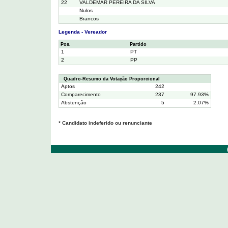
22
VALDEMAR PEREIRA DA SILVA
Nulos
Brancos
Legenda - Vereador
Pos.
Partido
1
PT
2
PP
Quadro-Resumo da Votação Proporcional
Aptos
242
Comparecimento
237
97.93%
Abstenção
5
2.07%
* Candidato indeferido ou renunciante