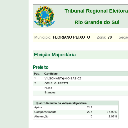
Tribunal Regional Eleitora
Rio Grande do Sul
Município:
FLORIANO PEIXOTO
Zona:
70
Seçã
Eleição Majoritária
Prefeito
Pos.
Candidato
1
VILSON ANT�NIO BABICZ
2
ORLEI GIARETTA
Nulos
Brancos
Quadro-Resumo da Votação Majoritária
Aptos
242
Comparecimento
237
97.93%
Abstenção
5
2.07%