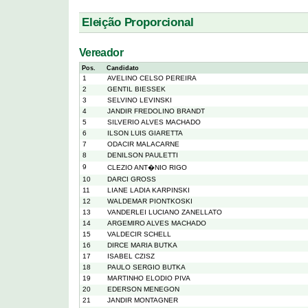
Eleição Proporcional
Vereador
Pos.
Candidato
1
AVELINO CELSO PEREIRA
2
GENTIL BIESSEK
3
SELVINO LEVINSKI
4
JANDIR FREDOLINO BRANDT
5
SILVERIO ALVES MACHADO
6
ILSON LUIS GIARETTA
7
ODACIR MALACARNE
8
DENILSON PAULETTI
9
CLEZIO ANT�NIO RIGO
10
DARCI GROSS
11
LIANE LADIA KARPINSKI
12
WALDEMAR PIONTKOSKI
13
VANDERLEI LUCIANO ZANELLATO
14
ARGEMIRO ALVES MACHADO
15
VALDECIR SCHELL
16
DIRCE MARIA BUTKA
17
ISABEL CZISZ
18
PAULO SERGIO BUTKA
19
MARTINHO ELODIO PIVA
20
EDERSON MENEGON
21
JANDIR MONTAGNER