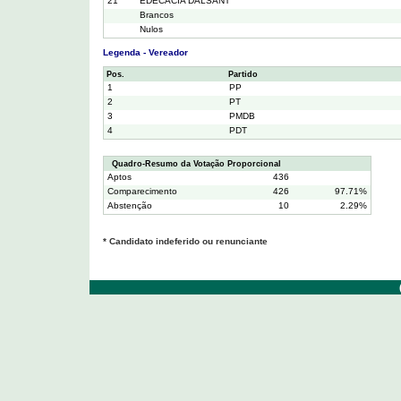
21
EDECACIA DALSANT
Brancos
Nulos
Legenda - Vereador
Pos.
Partido
1
PP
2
PT
3
PMDB
4
PDT
Quadro-Resumo da Votação Proporcional
Aptos
436
Comparecimento
426
97.71%
Abstenção
10
2.29%
* Candidato indeferido ou renunciante