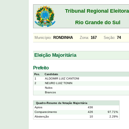
Tribunal Regional Eleitora
Rio Grande do Sul
Município:
RONDINHA
Zona:
167
Seção:
74
Eleição Majoritária
Prefeito
Pos.
Candidato
1
ALDOMIR LUIZ CANTONI
2
NEURO LUIZ TONIN
Nulos
Brancos
Quadro-Resumo da Votação Majoritária
Aptos
436
Comparecimento
426
97.71%
Abstenção
10
2.29%