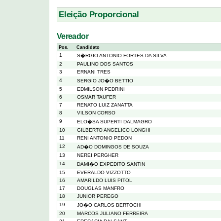
Eleição Proporcional
Vereador
Pos.
Candidato
1
S�RGIO ANTONIO FORTES DA SILVA
2
PAULINO DOS SANTOS
3
ERNANI TRES
4
SERGIO JO�O BETTIO
5
EDMILSON PEDRINI
6
OSMAR TAUFER
7
RENATO LUIZ ZANATTA
8
VILSON CORSO
9
ELO�SA SUPERTI DALMAGRO
10
GILBERTO ANGELICO LONGHI
11
RENI ANTONIO PEDON
12
AD�O DOMINGOS DE SOUZA
13
NEREI PERGHER
14
DAMI�O EXPEDITO SANTIN
15
EVERALDO VIZZOTTO
16
AMARILDO LUIS PITOL
17
DOUGLAS MANFRO
18
JUNIOR PEREGO
19
JO�O CARLOS BERTOCHI
20
MARCOS JULIANO FERREIRA