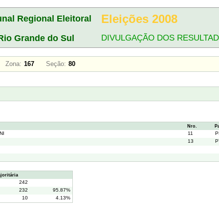
Eleições 2008
unal Regional Eleitoral
Rio Grande do Sul
DIVULGAÇÃO DOS RESULTA
A
Zona:
167
Seção:
80
Nro.
P
NI
11
P
13
P
oritária
242
232
95.87%
10
4.13%