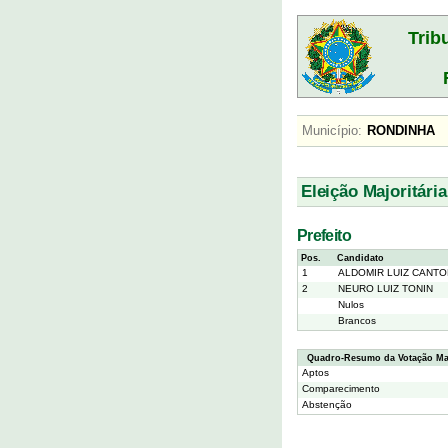
Trib
Município:
RONDINH
Eleição Majoritária
Prefeito
Pos.
Candidato
1
ALDOMIR LUIZ CANTO
2
NEURO LUIZ TONIN
Nulos
Brancos
Quadro-Resumo da Votação Maj
Aptos
Comparecimento
Abstenção