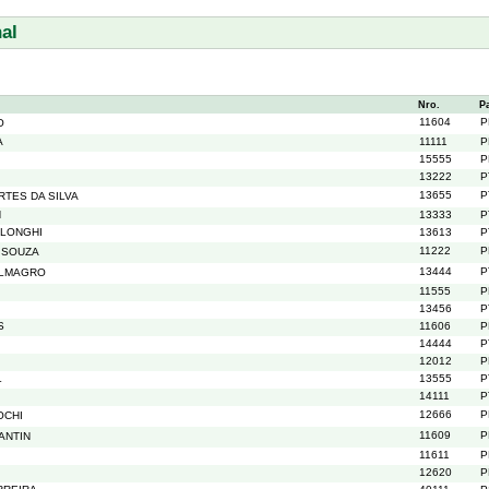
al
Nro.
P
11604
P
O
A
11111
P
15555
P
13222
P
13655
P
TES DA SILVA
N
13333
P
 LONGHI
13613
P
11222
P
 SOUZA
13444
P
ALMAGRO
11555
P
13456
P
S
11606
P
14444
P
12012
P
L
13555
P
14111
P
12666
P
OCHI
11609
P
ANTIN
11611
P
12620
P