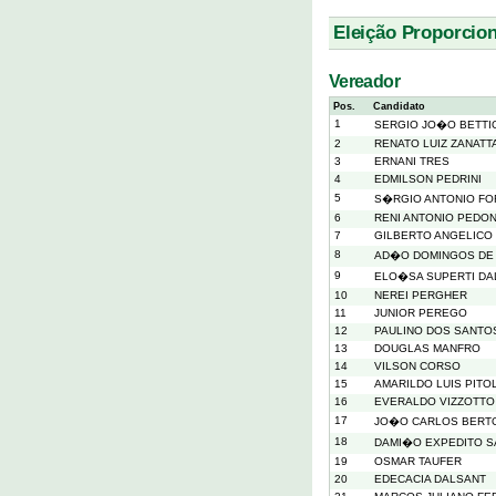
Eleição Proporcion
Vereador
Pos.
Candidato
1
SERGIO JO�O BETTI
2
RENATO LUIZ ZANATT
3
ERNANI TRES
4
EDMILSON PEDRINI
5
S�RGIO ANTONIO FOR
6
RENI ANTONIO PEDO
7
GILBERTO ANGELICO
8
AD�O DOMINGOS DE
9
ELO�SA SUPERTI D
10
NEREI PERGHER
11
JUNIOR PEREGO
12
PAULINO DOS SANTO
13
DOUGLAS MANFRO
14
VILSON CORSO
15
AMARILDO LUIS PITO
16
EVERALDO VIZZOTTO
17
JO�O CARLOS BERT
18
DAMI�O EXPEDITO S
19
OSMAR TAUFER
20
EDECACIA DALSANT