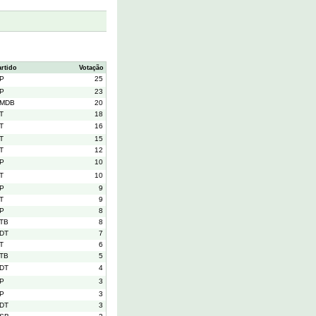
artido
Votação
P
25
P
23
MDB
20
T
18
T
16
T
15
T
12
P
10
T
10
P
9
T
9
P
8
TB
8
DT
7
T
6
TB
5
DT
4
P
3
P
3
DT
3