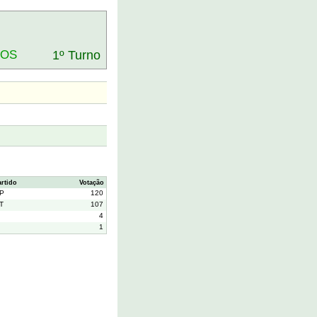
DOS
1º Turno
artido
Votação
P
120
T
107
4
1