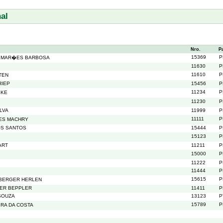
al
Nro.
P
15369
P
UIMAR�ES BARBOSA
11630
P
11610
P
TEN
RIEP
15456
P
11234
P
SKE
11230
P
LVA
11999
P
11111
P
ES MACHRY
OS SANTOS
15444
P
15123
P
ART
11211
P
15000
P
11222
P
11444
P
15615
P
BERGER HERLEN
GER BEPPLER
11411
P
SOUZA
13123
P
15789
P
IRA DA COSTA