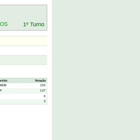
DOS
1º Turno
artido
Votação
MDB
150
P
137
6
3