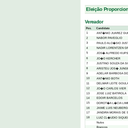
Eleição Proporcion
Vereador
Pos.
Candidato
1
ANT�NIO JUAREZ G
2
NABOR PAVEGLIO
3
PAULO ALO�SIO JUS
4
NADIR LORENTZEN G
5
JOS� ALFREDO KUP
6
JO�O KERCHER
7
JUSTINO SOUZA DA SI
8
ARISTEU JOS� JUNG
9
ADELAR BARBOSA D
10
ANT�NIO BOTH
11
DELMAR LEITE GOUL
12
JO�O CARLOS VIER
13
JOSE LUIZ BATIROLA
14
EDOIR BARCELOS
15
DOROT�A L�CIA LIM
16
JAIME LUIS NEUBER
17
JANDIRA MORAIS DE 
18
LUIZ CL�UDIO SIQUE
Nulos
Brancos