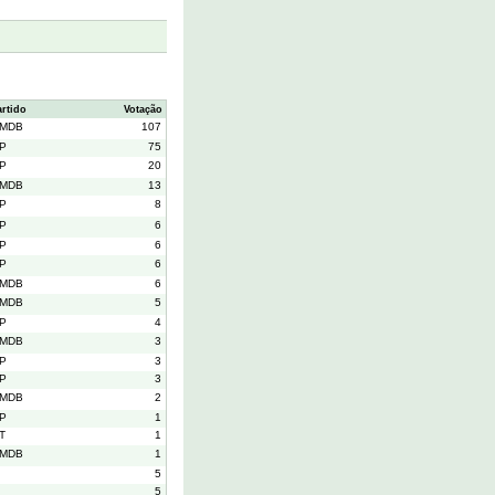
artido
Votação
MDB
107
P
75
P
20
MDB
13
P
8
P
6
P
6
P
6
MDB
6
MDB
5
P
4
MDB
3
P
3
P
3
MDB
2
P
1
T
1
MDB
1
5
5