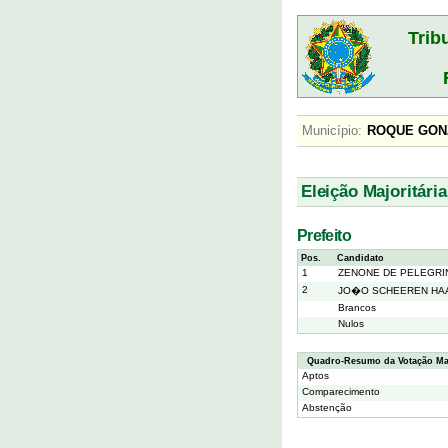
Trib
Município:
ROQUE G
Eleição Majoritária
Prefeito
Pos.
Candidato
1
ZENONE DE PELEGRI
2
JO�O SCHEEREN HA
Brancos
Nulos
Quadro-Resumo da Votação Maj
Aptos
Comparecimento
Abstenção