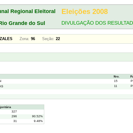
Eleições 2008
unal Regional Eleitoral
Rio Grande do Sul
DIVULGAÇÃO DOS RESULTA
ONZALES
Zona:
96
Seção:
22
Nro.
P
N
15
P
11
P
AS
oritária
327
296
90.52%
31
9.48%