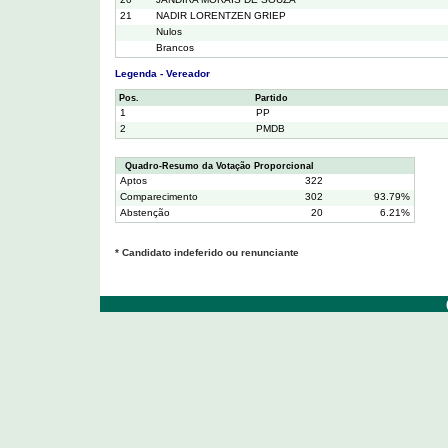
21
NADIR LORENTZEN GRIEP
Nulos
Brancos
Legenda - Vereador
Pos.
Partido
1
PP
2
PMDB
Quadro-Resumo da Votação Proporcional
Aptos
322
Comparecimento
302
93.79%
Abstenção
20
6.21%
* Candidato indeferido ou renunciante