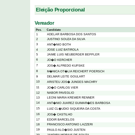
Eleição Proporcional
Vereador
Pos.
Candidato
1
ADELAR BARBOSA DOS SANTOS
2
JUSTINO SOUZA DA SILVA
3
ANT�NIO BOTH
4
JOSE LUIZ BATIROLA
5
JAIME LUIS NEUBERGER BEPPLER
6
JO�O KERCHER
7
JOS� ALFREDO KUPSKE
8
M�NICA OT�LIA REICHERT POERSCH
9
DELMAR LEITE GOULART
10
ARISTEU JOS� JUNGES MACHRY
11
JO�O CARLOS VIER
12
NABOR PAVEGLIO
13
LEONI MARIA KREWER RENNER
14
ANT�NIO JUAREZ GUIMAR�ES BARBOSA
15
LUIZ CL�UDIO SIQUEIRA DA COSTA
16
JOS� CASTILHO
17
EDOIR BARCELOS
18
FRANCISCO ANTONIO LAZZERI
19
PAULO ALO�SIO JUSTEN
20
JANDIRA MORAIS DE SOUZA